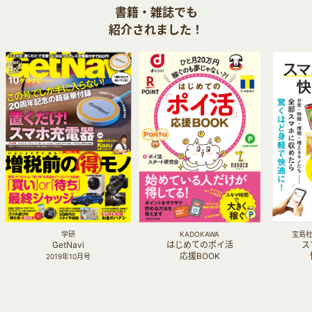
書籍・雑誌でも
紹介されました！
学研
KADOKAWA
宝島社 
GetNavi
はじめてのポイ活
ス
応援BOOK
2019年10月号