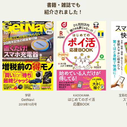
書籍・雑誌でも
紹介されました！
学研
KADOKAWA
宝島社 
GetNavi
はじめてのポイ活
ス
応援BOOK
2019年10月号