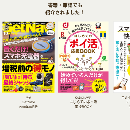
書籍・雑誌でも
紹介されました！
学研
KADOKAWA
宝島社 
GetNavi
はじめてのポイ活
ス
応援BOOK
2019年10月号