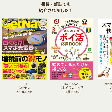
書籍・雑誌でも
紹介されました！
学研
KADOKAWA
宝島社 
GetNavi
はじめてのポイ活
ス
応援BOOK
2019年10月号