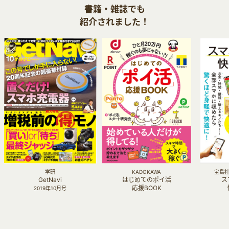
書籍・雑誌でも
紹介されました！
学研
KADOKAWA
宝島社 
GetNavi
はじめてのポイ活
ス
応援BOOK
2019年10月号