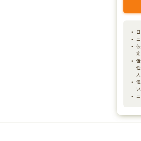
日
ニ
仮
定
仮
性
入
個
い
ニ