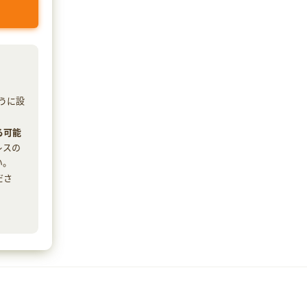
ように設
る可能
レスの
い。
ださ