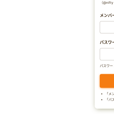
（@nif
メンバー
パスワ
パスワー
「メ
「パ