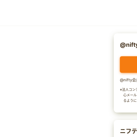
@nif
@nift
※法人コン
心メール
るように
ニフテ