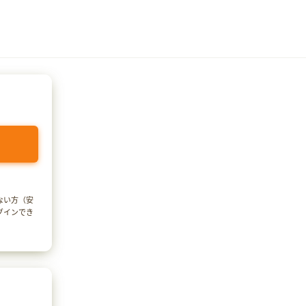
でない方（安
ログインでき