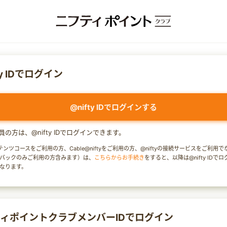
ty IDでログイン
@nifty IDでログインする
y会員の方は、@nifty IDでログインできます。
テンツコースをご利用の方、Cable@niftyをご利用の方、@niftyの接続サービスをご利用
パックのみご利用の方含みます）は、
こちらからお手続き
をすると、以降は@nifty IDで
なります。
ィポイントクラブメンバーIDでログイン