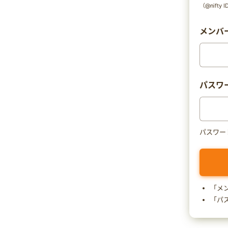
（@nift
メンバー
パスワ
パスワー
「メ
「パ