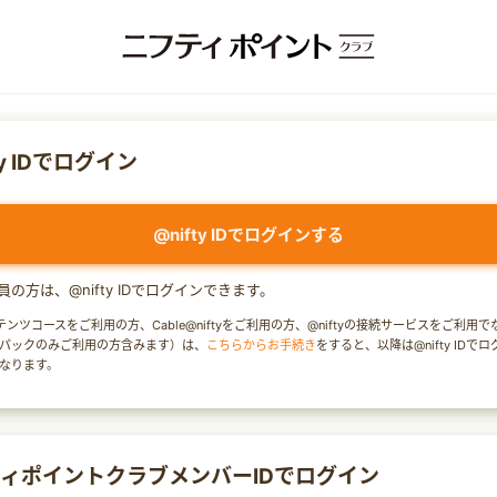
ty IDでログイン
@nifty IDでログインする
y会員の方は、@nifty IDでログインできます。
テンツコースをご利用の方、Cable@niftyをご利用の方、@niftyの接続サービスをご利用
パックのみご利用の方含みます）は、
こちらからお手続き
をすると、以降は@nifty IDで
なります。
ィポイントクラブメンバーIDでログイン