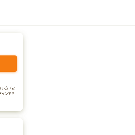
でない方（安
ログインでき