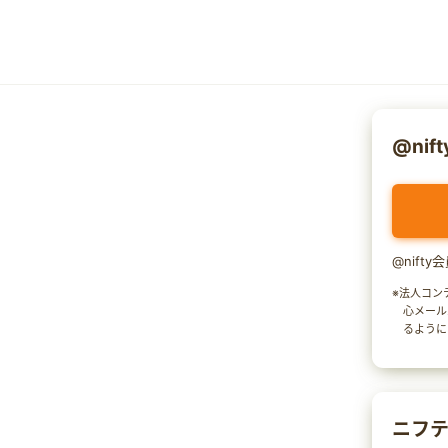
@nif
@nift
※法人コン
心メール
るように
ニフテ