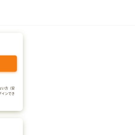
でない方（安
ログインでき