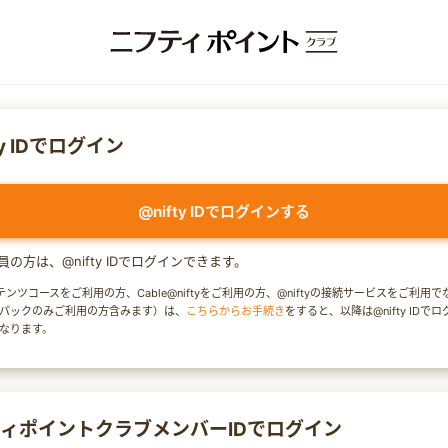
ty IDでログイン
@nifty IDでログインする
y会員の方は、@nifty IDでログインできます。
テンツコースをご利用の方、Cable@niftyをご利用の方、@niftyの接続サービスをご利用
パックのみご利用の方含みます）は、
こちらからお手続き
をすると、以降は@nifty IDで
なります。
ィポイントクラブメンバーIDでログイン