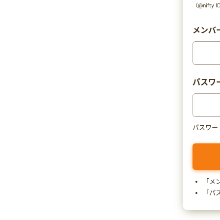
（@nift
メンバー
パスワ
パスワー
「メ
「パ