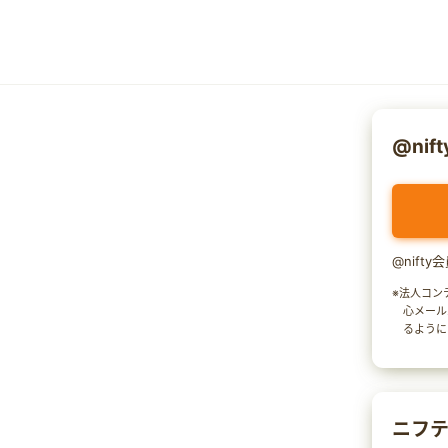
@nif
@nift
※法人コン
心メール
るように
ニフテ