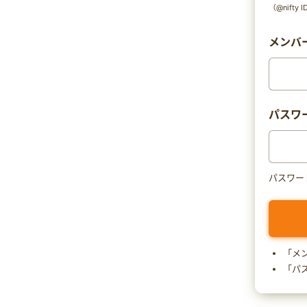
（@nift
メンバー
パスワ
パスワー
「メ
「パ