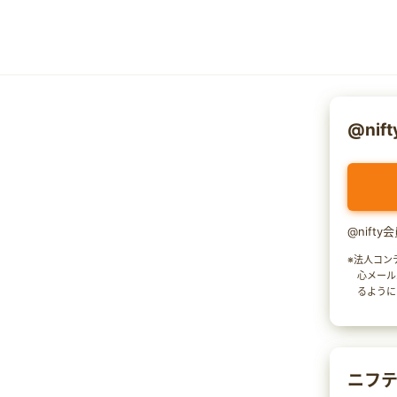
@nif
@nift
※法人コン
心メール
るように
ニフテ