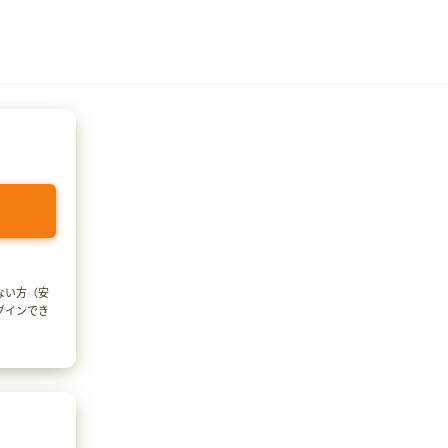
でない方（安
ログインでき