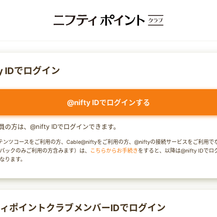
ty IDでログイン
@nifty IDでログインする
y会員の方は、@nifty IDでログインできます。
テンツコースをご利用の方、Cable@niftyをご利用の方、@niftyの接続サービスをご利用
パックのみご利用の方含みます）は、
こちらからお手続き
をすると、以降は@nifty IDで
なります。
ィポイントクラブメンバーIDでログイン