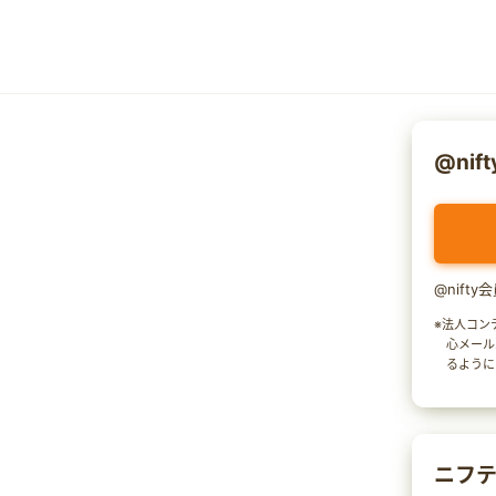
@nif
@nift
※法人コン
心メール
るように
ニフテ