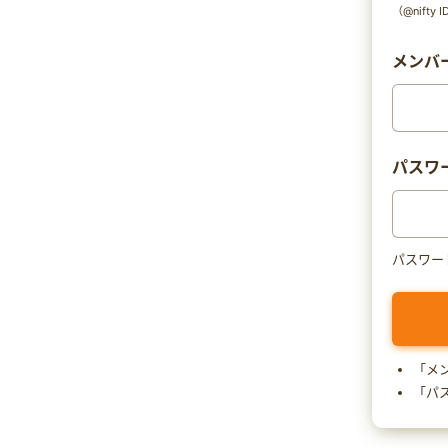
（@nift
メンバー
パスワ
パスワー
「メ
「パ