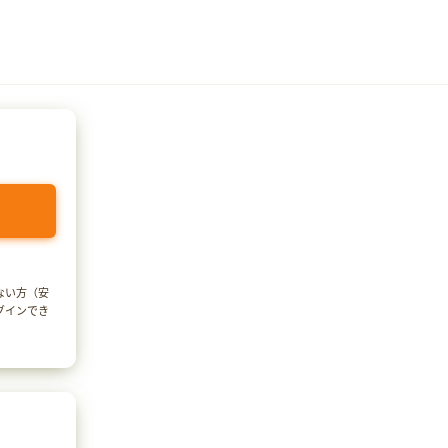
でない方（安
ログインでき