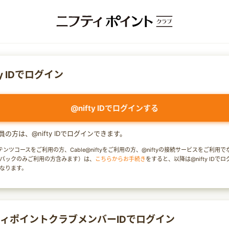
ty IDでログイン
@nifty IDでログインする
y会員の方は、@nifty IDでログインできます。
テンツコースをご利用の方、Cable@niftyをご利用の方、@niftyの接続サービスをご利用
パックのみご利用の方含みます）は、
こちらからお手続き
をすると、以降は@nifty IDで
なります。
ィポイントクラブメンバーIDでログイン