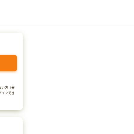
でない方（安
ログインでき