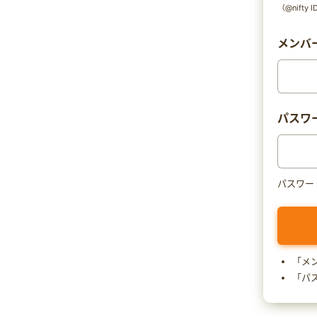
（@nift
メンバー
パスワ
パスワー
「メ
「パ