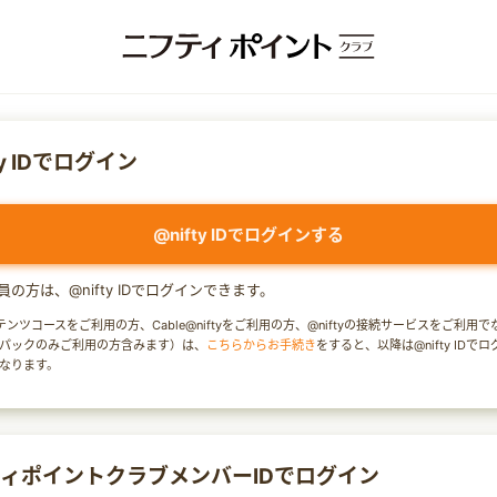
ty IDでログイン
@nifty IDでログインする
y会員の方は、@nifty IDでログインできます。
テンツコースをご利用の方、Cable@niftyをご利用の方、@niftyの接続サービスをご利用
パックのみご利用の方含みます）は、
こちらからお手続き
をすると、以降は@nifty IDで
なります。
ィポイントクラブメンバーIDでログイン