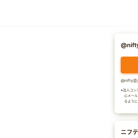
@nif
@nift
※法人コン
心メール
るように
ニフテ