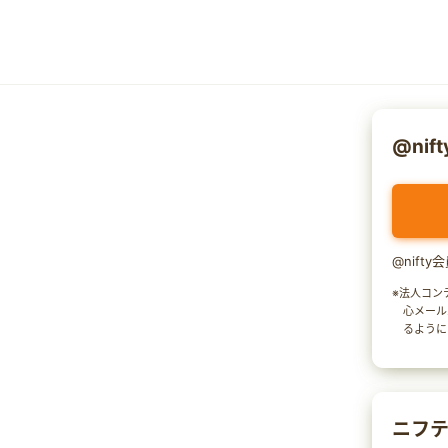
@nif
@nift
※法人コン
心メール
るように
ニフテ