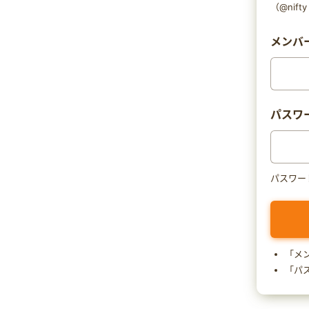
（@nif
メンバー
パスワ
パスワー
「メ
「パ