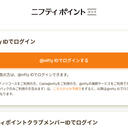
ty IDでログイン
@nifty IDでログインする
y会員の方は、@nifty IDでログインできます。
テンツコースをご利用の方、Cable@niftyをご利用の方、@niftyの接続サービスをご利用
パックのみご利用の方含みます）は、
こちらからお手続き
をすると、以降は@nifty IDで
なります。
ィポイントクラブメンバーIDでログイン