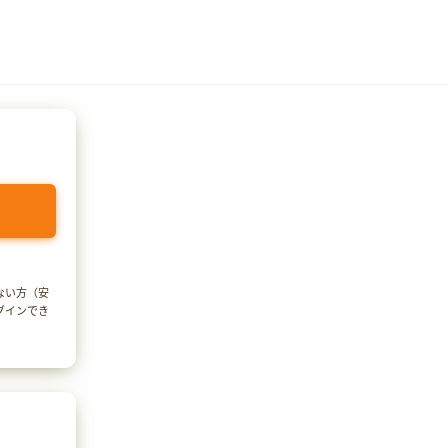
でない方（安
ログインでき