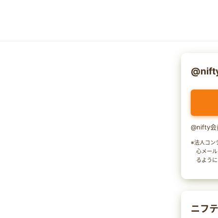
@nif
@nift
※法人コン
心メール
るように
ニフテ