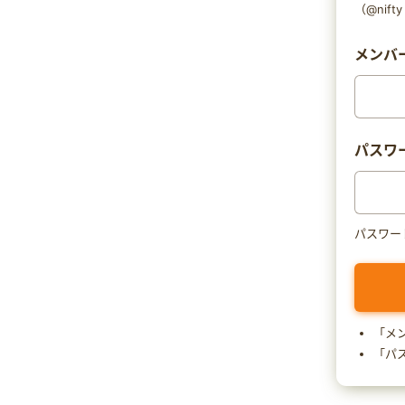
（@nif
メンバー
パスワ
パスワー
「メ
「パ