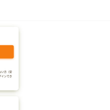
でない方（安
ログインでき