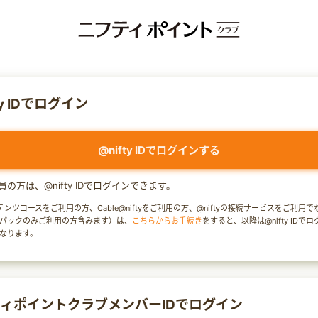
ty IDでログイン
@nifty IDでログインする
y会員の方は、@nifty IDでログインできます。
テンツコースをご利用の方、Cable@niftyをご利用の方、@niftyの接続サービスをご利用
パックのみご利用の方含みます）は、
こちらからお手続き
をすると、以降は@nifty IDで
なります。
ィポイントクラブメンバーIDでログイン