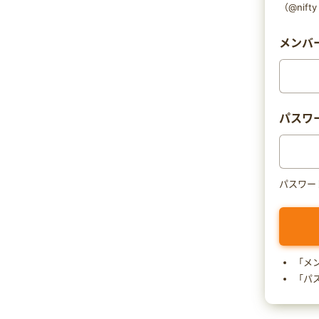
（@nif
メンバー
パスワ
パスワー
「メ
「パ