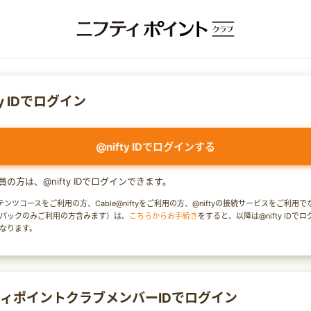
ty IDでログイン
@nifty IDでログインする
y会員の方は、@nifty IDでログインできます。
テンツコースをご利用の方、Cable@niftyをご利用の方、@niftyの接続サービスをご利用
パックのみご利用の方含みます）は、
こちらからお手続き
をすると、以降は@nifty IDで
なります。
ィポイントクラブメンバーIDでログイン