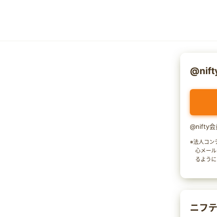
@nif
@nift
※法人コン
心メール
るように
ニフテ