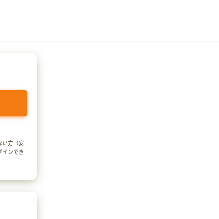
でない方（安
ログインでき