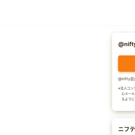
@nif
@nift
※法人コン
心メール
るように
ニフテ