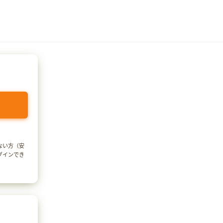
でない方（安
ログインでき