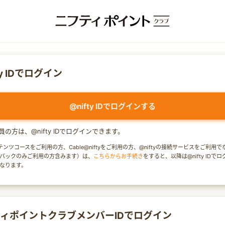
ty IDでログイン
@nifty IDでログインする
y会員の方は、@nifty IDでログインできます。
テンツコースをご利用の方、Cable@niftyをご利用の方、@niftyの接続サービスをご利用
パックのみご利用の方含みます）は、
こちらからお手続き
をすると、以降は@nifty IDで
なります。
ィポイントクラブメンバーIDでログイン