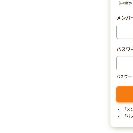
（@nif
メンバー
パスワ
パスワー
「メ
「パ