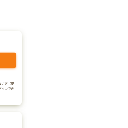
でない方（安
ログインでき