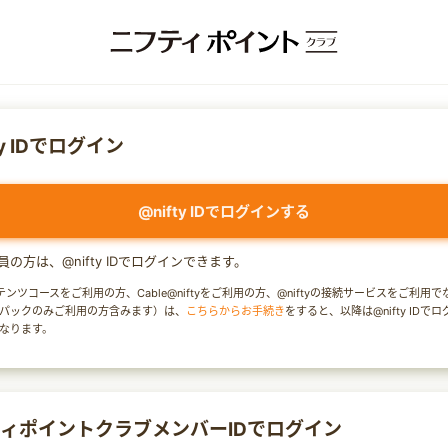
ty IDでログイン
@nifty IDでログインする
y会員の方は、@nifty IDでログインできます。
テンツコースをご利用の方、Cable@niftyをご利用の方、@niftyの接続サービスをご利用
パックのみご利用の方含みます）は、
こちらからお手続き
をすると、以降は@nifty IDで
なります。
ィポイントクラブメンバーIDでログイン