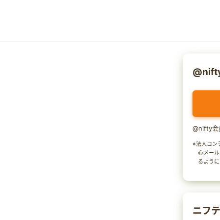
@nif
@nift
※法人コン
心メール
るように
ニフテ