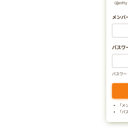
（@nif
メンバー
パスワ
パスワー
「メ
「パ