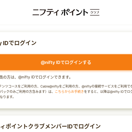
ty IDでログイン
@nifty IDでログインする
y会員の方は、@nifty IDでログインできます。
テンツコースをご利用の方、Cable@niftyをご利用の方、@niftyの接続サービスをご利用
パックのみご利用の方含みます）は、
こちらからお手続き
をすると、以降は@nifty IDで
なります。
ィポイントクラブメンバーIDでログイン