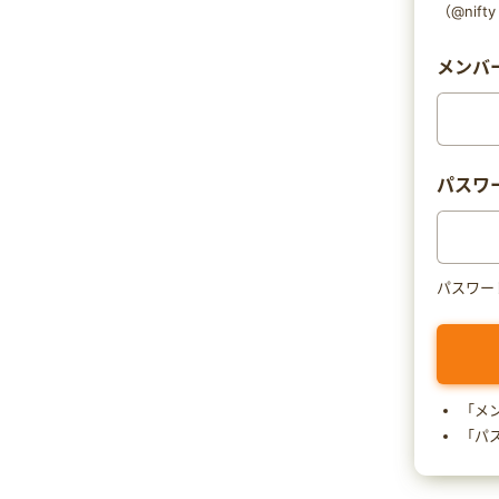
（@nif
メンバー
パスワ
パスワー
「メ
「パ