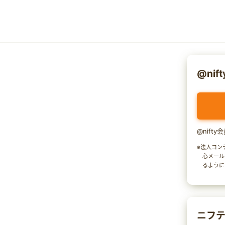
@nif
@nift
※法人コン
心メール
るように
ニフテ