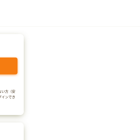
でない方（安
ログインでき