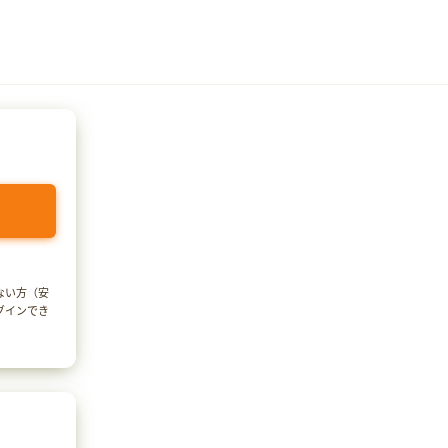
でない方（安
ログインでき