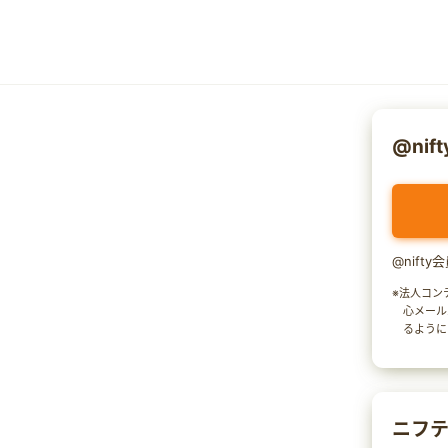
@nif
@nift
※法人コン
心メール
るように
ニフテ