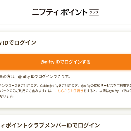
ty IDでログイン
@nifty IDでログインする
y会員の方は、@nifty IDでログインできます。
テンツコースをご利用の方、Cable@niftyをご利用の方、@niftyの接続サービスをご利用
パックのみご利用の方含みます）は、
こちらからお手続き
をすると、以降は@nifty IDで
なります。
ィポイントクラブメンバーIDでログイン