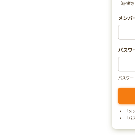
（@nif
メンバー
パスワ
パスワー
「メ
「パ