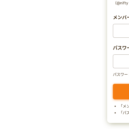
（@nif
メンバー
パスワ
パスワー
「メ
「パ