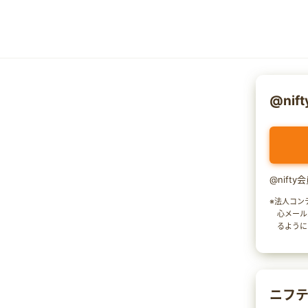
@nif
@nift
※法人コン
心メール
るように
ニフテ