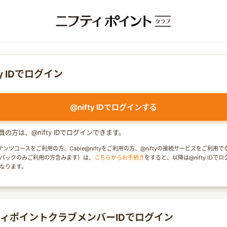
ty IDでログイン
@nifty IDでログインする
y会員の方は、@nifty IDでログインできます。
テンツコースをご利用の方、Cable@niftyをご利用の方、@niftyの接続サービスをご利用
パックのみご利用の方含みます）は、
こちらからお手続き
をすると、以降は@nifty IDで
なります。
ィポイントクラブメンバーIDでログイン