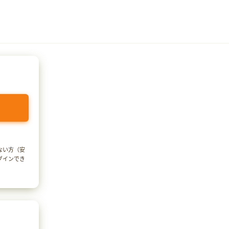
でない方（安
ログインでき