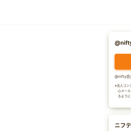
@nif
@nift
※法人コン
心メール
るように
ニフテ