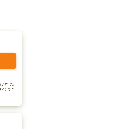
でない方（安
ログインでき