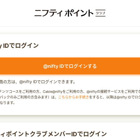
ty IDでログイン
@nifty IDでログインする
y会員の方は、@nifty IDでログインできます。
テンツコースをご利用の方、Cable@niftyをご利用の方、@niftyの接続サービスをご利用
パックのみご利用の方含みます）は、
こちらからお手続き
をすると、以降は@nifty IDで
なります。
ィポイントクラブメンバーIDでログイン