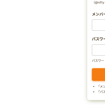
（@nif
メンバー
パスワ
パスワー
「メ
「パ