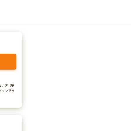
でない方（安
ログインでき