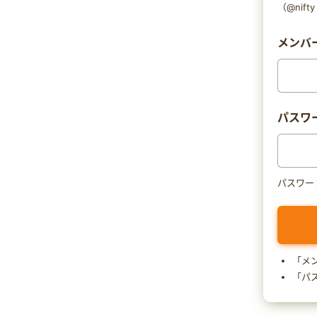
（@nif
メンバー
パスワ
パスワー
「メ
「パ