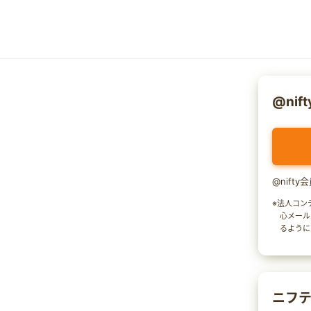
@nif
@nift
※法人コン
心メール
るように
ニフテ