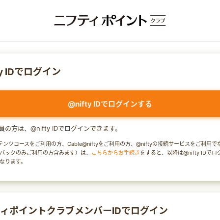
ty IDでログイン
@nifty IDでログインする
y会員の方は、@nifty IDでログインできます。
テンツコースをご利用の方、Cable@niftyをご利用の方、@niftyの接続サービスをご利用
パックのみご利用の方含みます）は、
こちらからお手続き
をすると、以降は@nifty IDで
なります。
ィポイントクラブメンバーIDでログイン