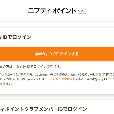
ty IDでログイン
@nifty IDでログインする
y会員の方は、@nifty IDでログインできます。
テンツコースをご利用の方、Cable@niftyをご利用の方、@niftyの接続サービスをご利用
パックのみご利用の方含みます）は、
こちらからお手続き
をすると、以降は@nifty IDで
なります。
ィポイントクラブメンバーIDでログイン