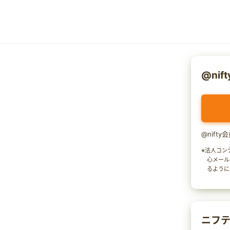
@nif
@nift
※法人コン
心メール
るように
ニフテ