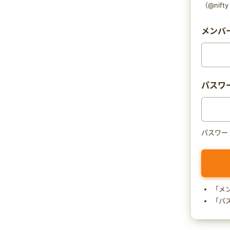
（@nif
メンバー
パスワ
パスワー
「メ
「パ