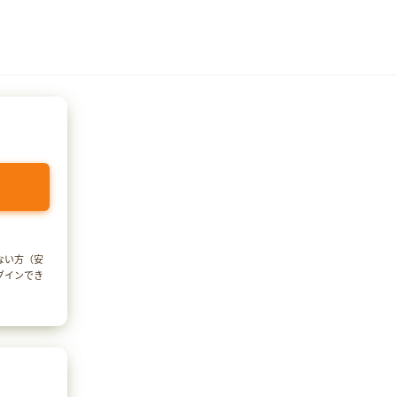
でない方（安
ログインでき