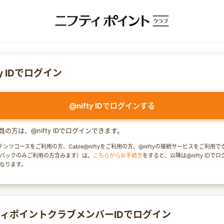
ty IDでログイン
@nifty IDでログインする
y会員の方は、@nifty IDでログインできます。
テンツコースをご利用の方、Cable@niftyをご利用の方、@niftyの接続サービスをご利用
パックのみご利用の方含みます）は、
こちらからお手続き
をすると、以降は@nifty IDで
なります。
ィポイントクラブメンバーIDでログイン