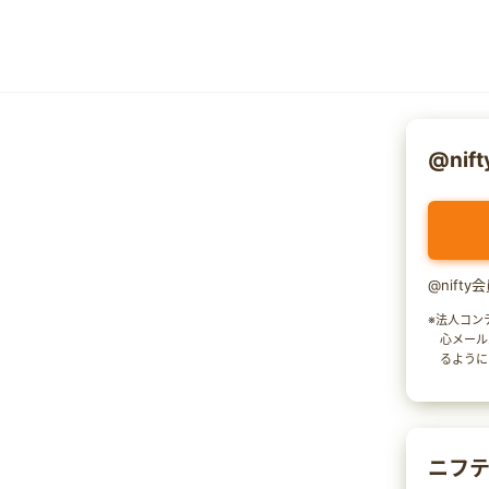
@nif
@nift
※法人コン
心メール
るように
ニフテ