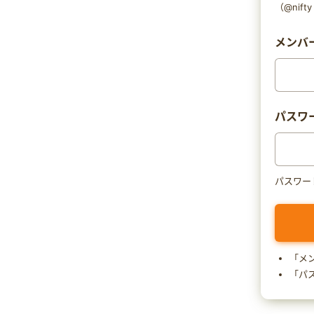
（@nif
メンバー
パスワ
パスワー
「メ
「パ