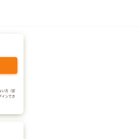
でない方（安
ログインでき