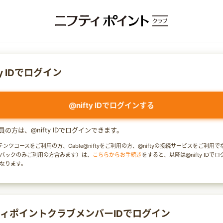
ty IDでログイン
@nifty IDでログインする
y会員の方は、@nifty IDでログインできます。
テンツコースをご利用の方、Cable@niftyをご利用の方、@niftyの接続サービスをご利用
パックのみご利用の方含みます）は、
こちらからお手続き
をすると、以降は@nifty IDで
なります。
ィポイントクラブメンバーIDでログイン