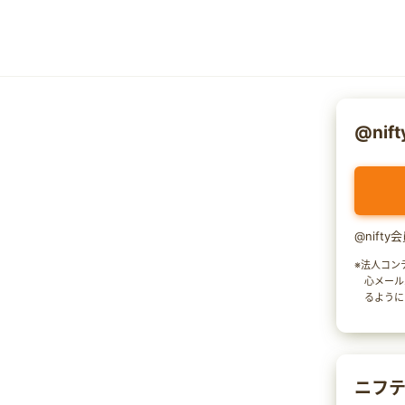
@nif
@nift
※法人コン
心メール
るように
ニフテ