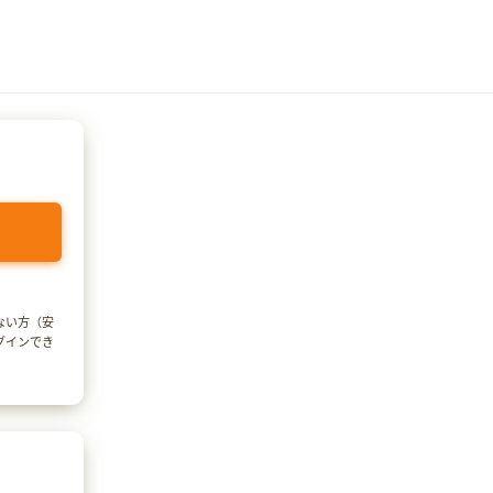
でない方（安
ログインでき