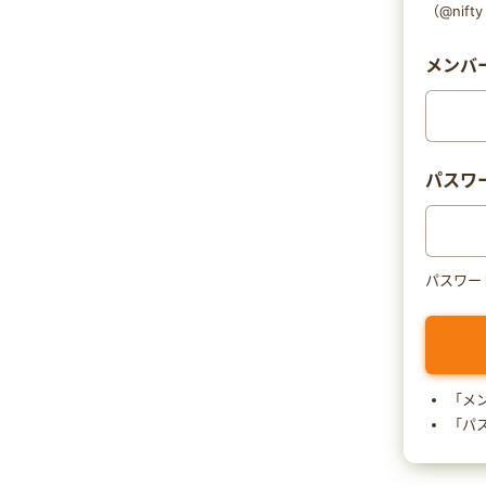
（@nif
メンバー
パスワ
パスワー
「メ
「パ