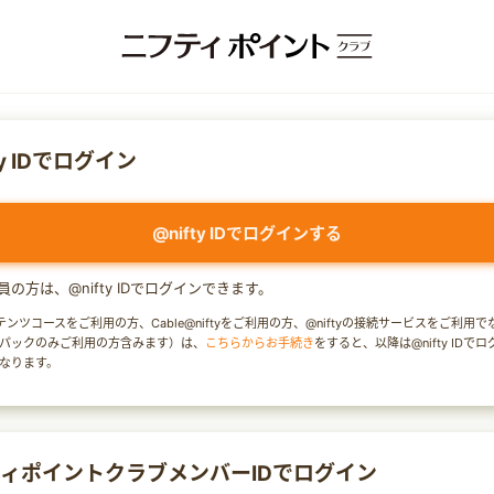
ty IDでログイン
@nifty IDでログインする
y会員の方は、@nifty IDでログインできます。
テンツコースをご利用の方、Cable@niftyをご利用の方、@niftyの接続サービスをご利用
パックのみご利用の方含みます）は、
こちらからお手続き
をすると、以降は@nifty IDで
なります。
ィポイントクラブメンバーIDでログイン