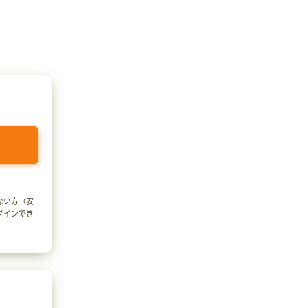
でない方（安
ログインでき