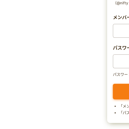
（@nif
メンバー
パスワ
パスワー
「メ
「パ