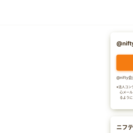
@nif
@nift
※法人コン
心メール
るように
ニフテ