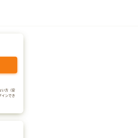
でない方（安
ログインでき