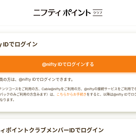
ty IDでログイン
@nifty IDでログインする
y会員の方は、@nifty IDでログインできます。
テンツコースをご利用の方、Cable@niftyをご利用の方、@niftyの接続サービスをご利用
パックのみご利用の方含みます）は、
こちらからお手続き
をすると、以降は@nifty IDで
なります。
ィポイントクラブメンバーIDでログイン