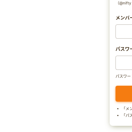
（@nif
メンバー
パスワ
パスワー
「メ
「パ