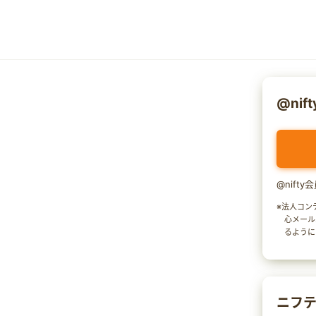
@nif
@nift
※法人コン
心メール
るように
ニフテ