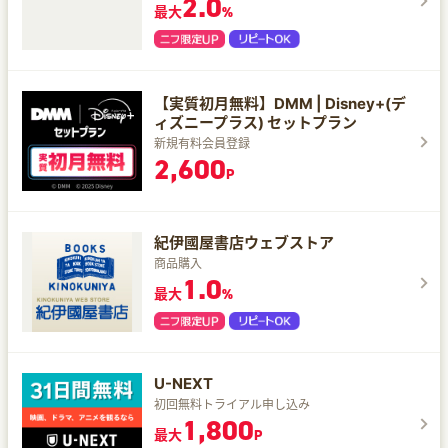
2.0
最大
%
【実質初月無料】DMM | Disney+(デ
ィズニープラス) セットプラン
新規有料会員登録
2,600
P
紀伊國屋書店ウェブストア
商品購入
1.0
最大
%
U-NEXT
初回無料トライアル申し込み
1,800
最大
P