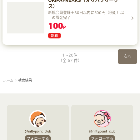
ORIPAFREAKS（オリパフリーク
ス）
新規会員登録＋30日以内に500円（税別）以
上の課金完了
100
P
1～20件
次へ
（全 57 件）
検索結果
ホーム
@niftypoint_club
@niftypoint_club
フォローする
フォローする