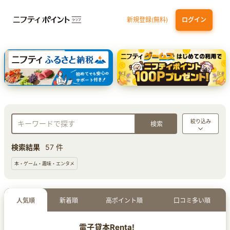
新規登録(無料)
ログイン
三井住友カード ゴールド（NL）（家族カード発行）
dカード GOLD
【実質初月無料】DMM | Disney+(ディズニープラス) セットプラン
SBI証券 確定拠出年金（iDeCo）
絞り込み
検索結果
57 件
本・ゲーム・趣味・エンタメ
人気順
新着順
高ポイント順
口コミ多い順
電子貸本Renta!