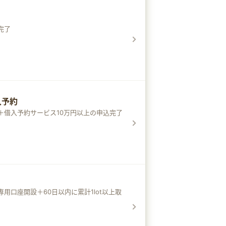
完了
借入予約
＋借入予約サービス10万円以上の申込完了
用口座開設＋60日以内に累計1lot以上取