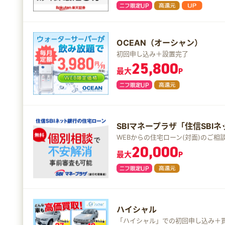
OCEAN（オーシャン）
初回申し込み＋設置完了
25,800
最大
P
SBIマネープラザ「住信SBI
WEBからの住宅ローン(対面)のご
20,000
最大
P
ハイシャル
「ハイシャル」での初回申し込み＋