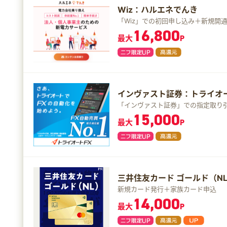
Wiz：ハルエネでんき
「Wiz」での初回申し込み＋新規開
16,800
最大
P
インヴァスト証券：トライオー
「インヴァスト証券」での指定取り引
15,000
最大
P
三井住友カード ゴールド（N
新規カード発行＋家族カード申込
14,000
最大
P