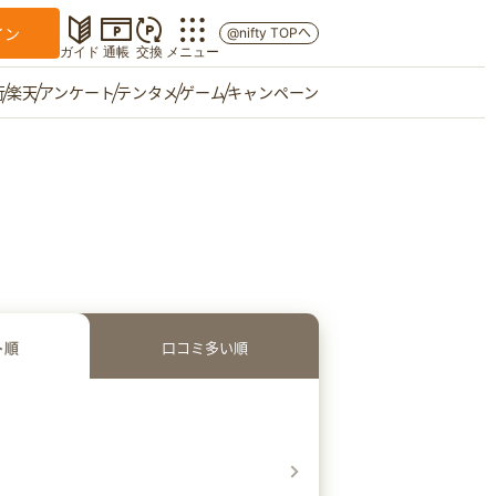
イン
@nifty TOPへ
ガイド
通帳
交換
メニュー
行
楽天
アンケート
テンタメ
ゲーム
キャンペーン
マイショップ
友達紹介
ご意見箱
ト順
口コミ多い順