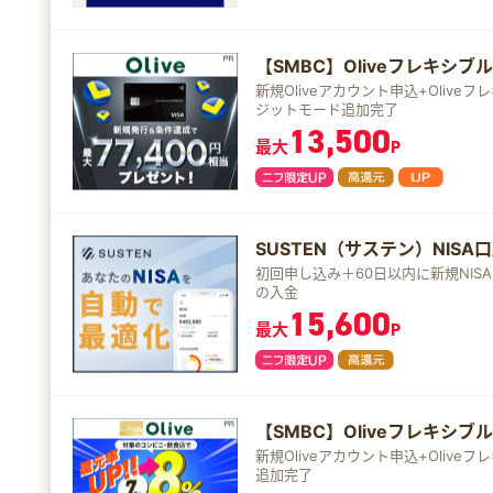
【SMBC】Oliveフレキシ
新規Oliveアカウント申込+Oliv
ジットモード追加完了
13,500
最大
P
SUSTEN（サステン）NISA
初回申し込み＋60日以内に新規NIS
の入金
15,600
最大
P
【SMBC】Oliveフレキシブ
新規Oliveアカウント申込+Oliv
追加完了