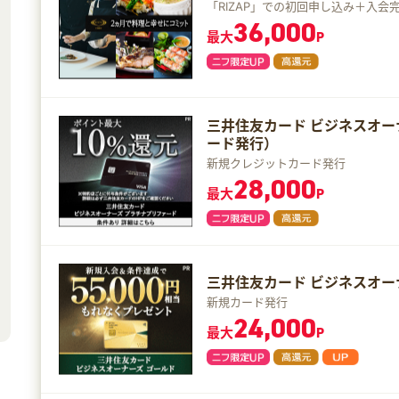
「RIZAP」での初回申し込み＋入会
36,000
最大
P
三井住友カード ビジネスオー
ード発行）
新規クレジットカード発行
28,000
最大
P
三井住友カード ビジネスオー
新規カード発行
24,000
最大
P