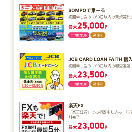
SOMPOで乗ーる
初回申し込み＋60日以内の新規契約
25,000
最大
P
JCB CARD LOAN FAITH 
初回申し込み＋90日以内の審査通過
23,500
最大
P
楽天FX
「楽天証券」での初回申し込み＋FX専
引完了
23,000
最大
P