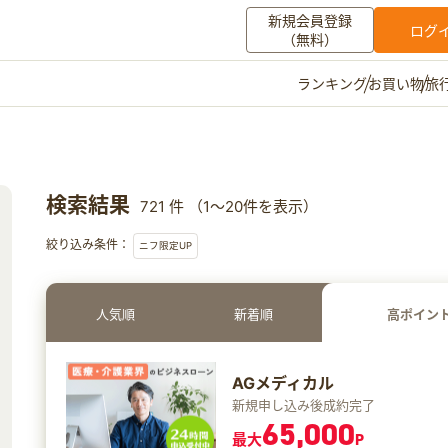
新規会員登録
ログ
（無料）
お買い物
旅
ランキング
マイメニュー
ポイント通帳
ポイント交換
登録情報
検索結果
721 件 （1～20件を表示）
その他
絞り込み条件：
ニフ限定UP
お知らせ
初心者ガイド
よくある質問
キャンペーン
お問い合わせ
人気順
新着順
高ポイン
ログイン
AGメディカル
新規申し込み後成約完了
65,000
最大
P