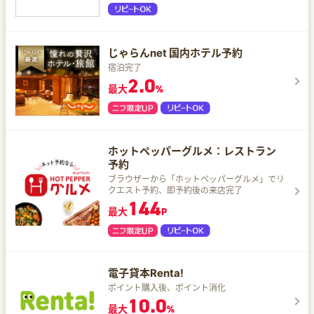
じゃらんnet 国内ホテル予約
宿泊完了
2.0
最大
%
ホットペッパーグルメ：レストラン
予約
ブラウザーから「ホットペッパーグルメ」でリ
クエスト予約、即予約後の来店完了
144
最大
P
電子貸本Renta!
ポイント購入後、ポイント消化
10.0
最大
%