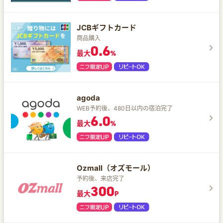
JCBギフトカード
商品購入
0.6
最大
%
agoda
WEB予約後、480日以内の宿泊完了
6.0
最大
%
Ozmall（オズモール）
予約後、来店完了
300
最大
P