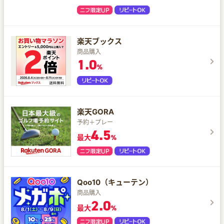
楽天ブックス
商品購入
1.0
%
楽天GORA
予約＋プレー
4.5
最大
%
Qoo10（キューテン）
商品購入
2.0
最大
%