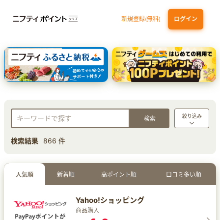
新規登録(無料)
ログイン
dカード GOLD
三井住友カード ゴールド（NL）（家族カード発行）
【実質初月無料】DMM | Disney+(ディズニープラス) セットプラン
SBI証券 確定拠出年金（iDeCo）
絞り込み
検索結果
866 件
人気順
新着順
高ポイント順
口コミ多い順
Yahoo!ショッピング
商品購入