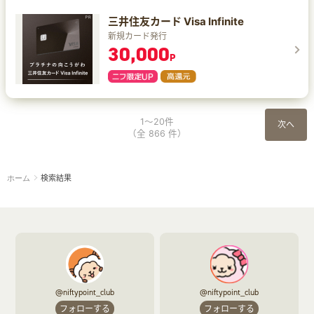
三井住友カード Visa Infinite
新規カード発行
30,000
P
1～20件
次へ
（全 866 件）
検索結果
ホーム
@niftypoint_club
@niftypoint_club
フォローする
フォローする