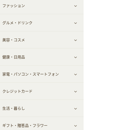
ファッション
すべて見る
赤ちゃん・こども・マタニティ
グルメ・ドリンク
総合通販
すべて見る
ペット
美容・コスメ
デパート・スーパー
ファッション
すべて見る
ふるさと納税
健康・日用品
インナー・下着
グルメ
すべて見る
家電・パソコン・スマートフォン
靴・フットウェア
ドリンク
スキンケア
すべて見る
クレジットカード
小物・かばん
お酒
メイクアップ
健康食品｜青汁・飲料
すべて見る
生活・暮らし
スーツ・フォーマル
食材宅配
ヘアケア
健康食品｜乳酸菌・ケフィア
家電・パソコン・ソフトウェア
すべて見る
ギフト・贈答品・フラワー
メンズ美容
健康食品｜その他
スマホ・携帯電話・SIM
クレジットカード
すべて見る