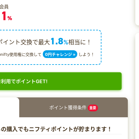
会員
.1
%
1.8
ポイント交換で最大
%
相当に！
@nifty使用権に交換して
0円チャレンジ »
しよう！
利用でポイントGET!
ポイント獲得条件
重要
からの購入でもニフティポイントが貯まります！