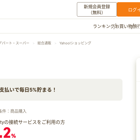
新規会員登録
ログ
（無料）
お買い物
旅
ランキング
マイメニュー
デパート・スーパー
総合通販
Yahoo!ショッピング
ポイント通帳
ポイント交換
登録情報
その他
ay支払いで毎日5%貯まる！
お知らせ
初心者ガイド
よくある質問
キャンペーン
お問い合わせ
条件：商品購入
ログイン
iftyの接続サービスをご利用の方
.2
%