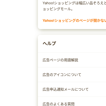
Yahoo!ショッピングは幅広い品ぞろ
ョッピングモール。
Yahoo!ショッピングのページが開かな
まれにセキュリティ対策ソフトによっ
Yahoo!ショッピングのページが開か
対策ソフトの設定をご確認ください。
ヘルプ
なお、設定方法は
サイトへのアクセスを許可する
サイトへ移動する
広告ページの用語解説
ホワイトリストへ追加する
など、セキュリティ対策ソフトによっ
広告のアイコンについて
い。
広告申込通知メールについて
広告のよくある質問