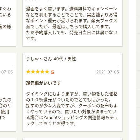
すぐわ
漫画をよく買います。送料無料でキャンペーン
ている
などを利用することでことで、実店舗よりお得
なポイント還元が受けられます。楽天ブックス
後の総
派でしたが、最近はこちらで購入してます。
。
ただ予約購入しても、発売日当日には届かない
です。
うしｗｓさん 40代 / 男性
-07-05
5
2021-07-05
還元率がいいです
タイミングにもよりますが、買い物をした価格
ったの
の１０％還元がついたのでとても助かった。
合のサ
探すのが少々大変ですが、クーポンの配布もよ
を使用
くやっているので、買いたい対象が決まってい
力で
る場合はYahoo!ショッピングの関連情報もチェ
ックしておくとお得です。