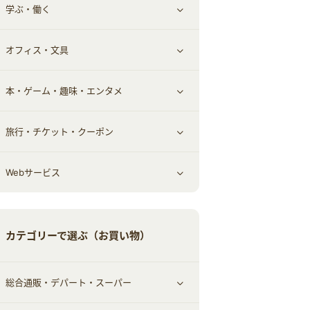
学ぶ・働く
その他投資
その他金融
住まい・暮らし
すべて見る
オフィス・文具
不動産
ギフト・贈答品
すべて見る
本・ゲーム・趣味・エンタメ
引越し
習い事・学習・学校
すべて見る
旅行・チケット・クーポン
エコ・エネルギー
仕事・転職
オフィス・文具
すべて見る
Webサービス
車情報・カーシェア・レンタル
ゲーム・趣味
すべて見る
中古車
音楽・シネマ・エンタメ
旅行・レジャー・航空券・宿泊
すべて見る
カテゴリーで選ぶ（お買い物）
結婚・恋愛
本
チケット・クーポン・チラシ
Webサービス(コミュニティ)
総合通販・デパート・スーパー
お役立ち