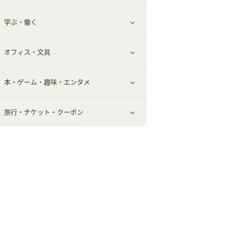
学ぶ・働く
美容・ダイエット用品
スポーツ・フィットネス
車情報・カーシェア・レンタル
すべて見る
オフィス・文具
脱毛用品
日用品・薬局・からだ
お役立ち
ギフト・贈答品
すべて見る
本・ゲーム・趣味・エンタメ
美容食品
生活雑貨・家具インテリア
フラワー
習い事・学習・学校
すべて見る
旅行・チケット・クーポン
赤ちゃん・こども・マタニティ
オフィス・文具
すべて見る
ペット
ゲーム・趣味
すべて見る
ふるさと納税
音楽・シネマ・エンタメ
旅行・レジャー・航空券・宿泊
本
チケット・クーポン・チラシ