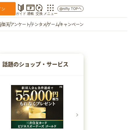
イン
@nifty TOPへ
ガイド
通帳
交換
メニュー
行
楽天
アンケート
テンタメ
ゲーム
キャンペーン
マイショップ
友達紹介
話題のショップ・サービス
ご意見箱