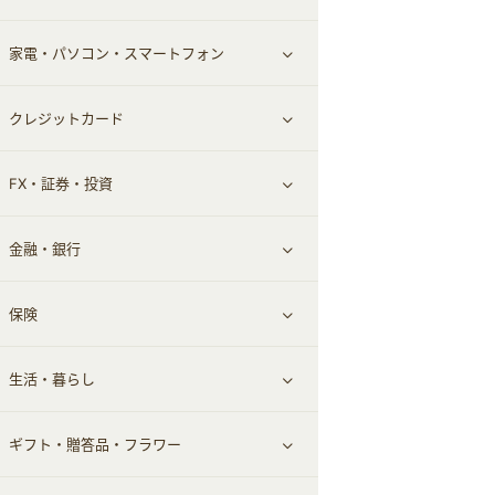
家電・パソコン・スマートフォン
食材宅配
エステ・サロン
スポーツ・フィットネス
すべて見る
クレジットカード
ウォーターサーバー
メンズ美容
日用品・薬局・からだ
ネット買取
すべて見る
FX・証券・投資
家電・パソコン・ソフトウェア
すべて見る
金融・銀行
通信・レンタルサーバー
クレジットカード
すべて見る
保険
スマホアプリ
FX
すべて見る
生活・暮らし
スマホ・携帯電話・SIM
証券
銀行・ネット銀行
すべて見る
ギフト・贈答品・フラワー
定額制有料コンテンツ
仮想通貨
キャッシング・ローン
保険相談・面談
すべて見る