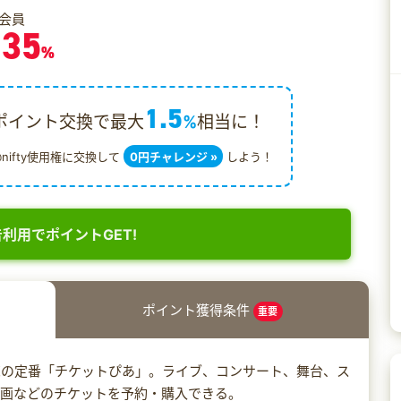
会員
.35
%
1.5
ポイント交換で最大
%
相当に！
@nifty使用権に交換して
0円チャレンジ »
しよう！
利用でポイントGET!
ポイント獲得条件
重要
売の定番「チケットぴあ」。ライブ、コンサート、舞台、ス
映画などのチケットを予約・購入できる。