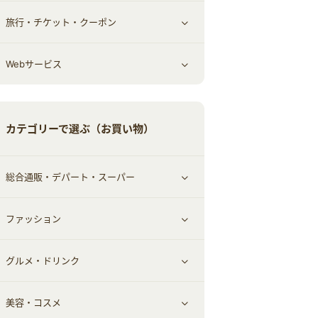
旅行・チケット・クーポン
エコ・エネルギー
仕事・転職
オフィス・文具
すべて見る
Webサービス
車情報・カーシェア・レンタル
ゲーム・趣味
すべて見る
中古車
音楽・シネマ・エンタメ
旅行・レジャー・航空券・宿泊
すべて見る
カテゴリーで選ぶ（お買い物）
結婚・恋愛
本
チケット・クーポン・チラシ
Webサービス(コミュニティ)
総合通販・デパート・スーパー
お役立ち
ファッション
すべて見る
赤ちゃん・こども・マタニティ
グルメ・ドリンク
総合通販
すべて見る
ペット
美容・コスメ
デパート・スーパー
ファッション
すべて見る
ふるさと納税