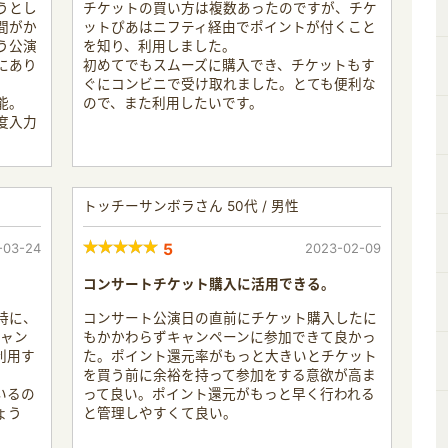
うとし
チケットの買い方は複数あったのですが、チケ
間がか
ットぴあはニフティ経由でポイントが付くこと
う公演
を知り、利用しました。
にあり
初めてでもスムーズに購入でき、チケットもす
ぐにコンビニで受け取れました。とても便利な
能。
ので、また利用したいです。
度入力
トッチーサンボラさん 50代 / 男性
-03-24
5
2023-02-09
コンサートチケット購入に活用できる。
時に、
コンサート公演日の直前にチケット購入したに
キャン
もかかわらずキャンペーンに参加できて良かっ
利用す
た。ポイント還元率がもっと大きいとチケット
を買う前に余裕を持って参加をする意欲が高ま
いるの
って良い。ポイント還元がもっと早く行われる
ょう
と管理しやすくて良い。