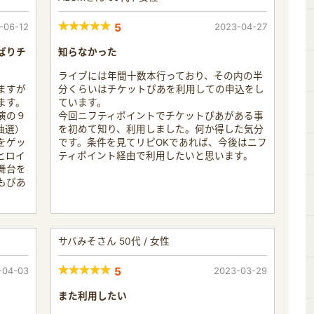
-06-12
5
2023-04-27
ぱりチ
知らなかった
ライブには年間十数本行っており、その内の半
ますが
分くらいはチケットぴあを利用しての申込をし
ます。
ています。
演の９
今回ニフティポイントでチケットぴあがある事
抽選）
を初めて知り、利用しました。何か得した気分
をゲッ
です。条件を見てリピOKであれば、今後はニフ
ヒロイ
ティポイント経由で利用したいと思います。
舞台を
もぴあ
サバみそさん 50代 / 女性
-04-03
5
2023-03-29
また利用したい