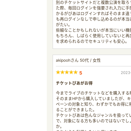
別のチケットサイトだと複数公演を取ろ
た際、毎回ログインを強要され入力に手
かるがぴあはログインすればそのまま違
も再ログインなしで申し込めるのが本当
がたい。
些細なことかもしれないが本当にいい機
もちろん、しばらく使用していないと再
を求められるのでセキュリティも安心。
akipoohさん 50代 / 女性
5
2023
チケットぴあがお得
今までライブのチケットなどを購入する
そのままHPから購入していましたが、
ペーンの対象と知り、わずかでもお得に
ることができました。
チケットぴあは色んなジャンルを扱って
で、対象になる方も多いのではないでし
か。