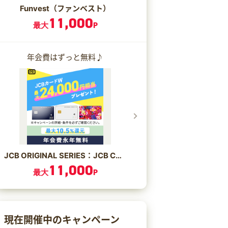
Funvest（ファンベスト）
11,000
最大
P
年会費はずっと無料♪
JCB ORIGINAL SERIES：JCB CARD W/JCB CARD W plus L
11,000
最大
P
現在開催中のキャンペーン