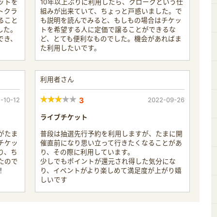
ットを
10年以上ぶりに利用したら、クロークという仕
トクラ
組みが出来ていて、ちょっと戸惑いました。で
ること
も説明を読んでみると、もしもの場合はチケッ
した。
トを希望する人に定価で譲ることができるな
でき、
ど、とても便利なものでした。機会があればま
た利用したいです。
利用者さん
-10-12
3
2022-09-26
ライブチケット
がたま
普段は抽選先行予約を利用しますが、たまに開
チケッ
催直前になり思い立って行きたくなることがあ
り、ち
り、その際に利用しています。
たので
少しでもポイントが還元され得した気分にな
！
り、イベントがより楽しめて満足度が上がり嬉
しいです