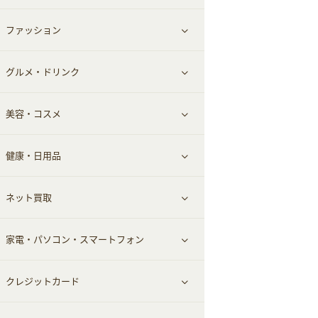
ファッション
すべて見る
グルメ・ドリンク
総合通販
すべて見る
美容・コスメ
ファッション
すべて見る
健康・日用品
インナー・下着
グルメ
すべて見る
ネット買取
スーツ・フォーマル
お酒
ヘアケア
すべて見る
家電・パソコン・スマートフォン
食材宅配
エステ・サロン
スポーツ・フィットネス
すべて見る
クレジットカード
ウォーターサーバー
メンズ美容
日用品・薬局・からだ
ネット買取
すべて見る