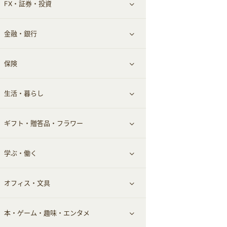
FX・証券・投資
家電・パソコン・ソフトウェア
すべて見る
金融・銀行
通信・レンタルサーバー
クレジットカード
すべて見る
保険
スマホアプリ
FX
すべて見る
生活・暮らし
スマホ・携帯電話・SIM
証券
銀行・ネット銀行
すべて見る
ギフト・贈答品・フラワー
定額制有料コンテンツ
仮想通貨
キャッシング・ローン
保険相談・面談
すべて見る
学ぶ・働く
その他投資
その他金融
住まい・暮らし
すべて見る
オフィス・文具
不動産
ギフト・贈答品
すべて見る
本・ゲーム・趣味・エンタメ
引越し
習い事・学習・学校
すべて見る