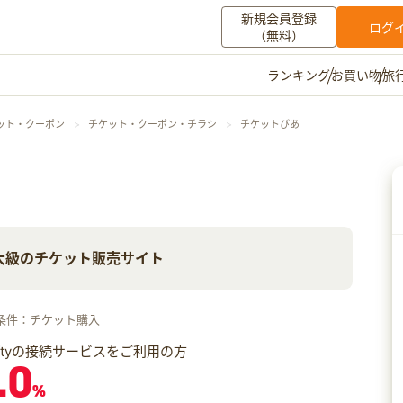
新規会員登録
ログ
（無料）
お買い物
旅
ランキング
マイメニュー
ット・クーポン
チケット・クーポン・チラシ
チケットぴあ
ポイント通帳
ポイント交換
登録情報
その他
大級のチケット販売サイト
お知らせ
初心者ガイド
よくある質問
キャンペーン
お問い合わせ
条件：チケット購入
ログイン
iftyの接続サービスをご利用の方
.0
%