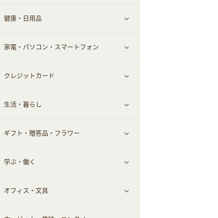
健康・日用品
インナー・下着
グルメ
すべて見る
家電・パソコン・スマートフォン
靴・フットウェア
ドリンク
スキンケア
すべて見る
クレジットカード
小物・かばん
お酒
メイクアップ
健康食品｜青汁・飲料
すべて見る
生活・暮らし
スーツ・フォーマル
食材宅配
ヘアケア
健康食品｜乳酸菌・ケフィア
家電・パソコン・ソフトウェア
すべて見る
ギフト・贈答品・フラワー
メンズ美容
健康食品｜その他
スマホ・携帯電話・SIM
クレジットカード
すべて見る
学ぶ・働く
美容・ダイエット用品
スポーツ・フィットネス
車情報・カーシェア・レンタル
すべて見る
オフィス・文具
脱毛用品
日用品・薬局・からだ
お役立ち
ギフト・贈答品
すべて見る