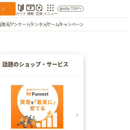
イン
@nifty TOPへ
ガイド
通帳
交換
メニュー
行
楽天
アンケート
テンタメ
ゲーム
キャンペーン
マイショップ
友達紹介
話題のショップ・サービス
ご意見箱