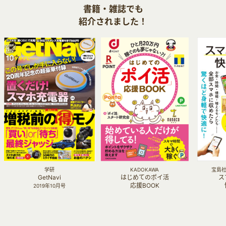
書籍・雑誌でも
紹介されました！
学研
KADOKAWA
宝島社 
GetNavi
はじめてのポイ活
ス
応援BOOK
2019年10月号