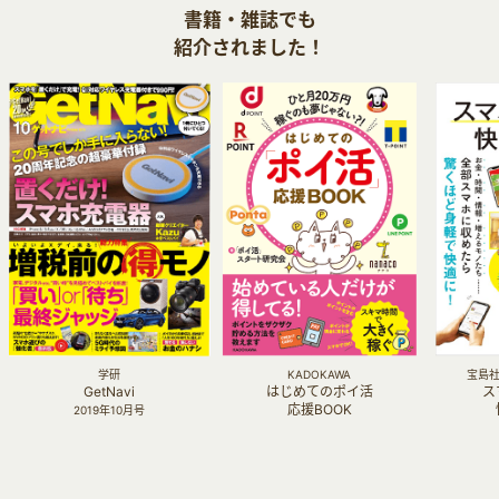
書籍・雑誌でも
紹介されました！
学研
KADOKAWA
宝島社 
GetNavi
はじめてのポイ活
ス
応援BOOK
2019年10月号