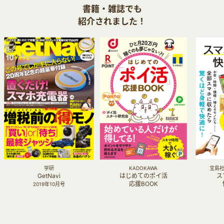
書籍・雑誌でも
紹介されました！
学研
KADOKAWA
宝島社 
GetNavi
はじめてのポイ活
ス
応援BOOK
2019年10月号