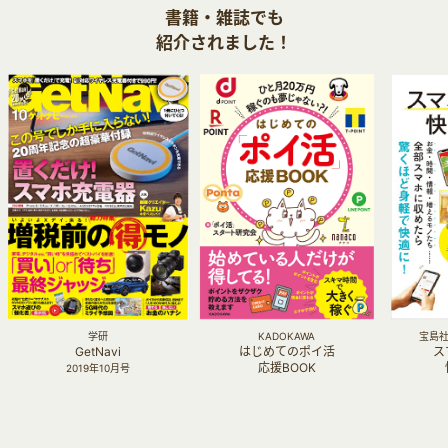
書籍・雑誌でも
紹介されました！
学研
KADOKAWA
宝島社 
GetNavi
はじめてのポイ活
ス
応援BOOK
2019年10月号