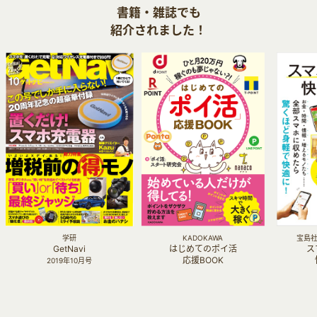
書籍・雑誌でも
紹介されました！
学研
KADOKAWA
宝島社 
GetNavi
はじめてのポイ活
ス
応援BOOK
2019年10月号