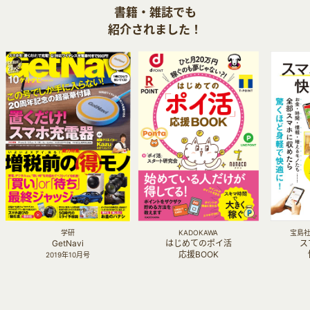
書籍・雑誌でも
紹介されました！
学研
KADOKAWA
宝島社 
GetNavi
はじめてのポイ活
ス
応援BOOK
2019年10月号