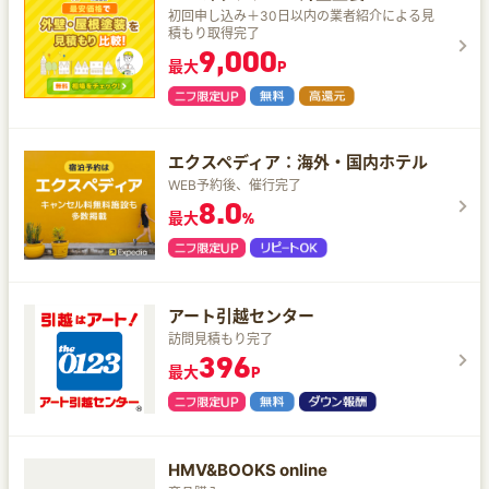
初回申し込み＋30日以内の業者紹介による見
積もり取得完了
9,000
最大
P
エクスペディア：海外・国内ホテル
WEB予約後、催行完了
8.0
最大
%
アート引越センター
訪問見積もり完了
396
最大
P
HMV&BOOKS online