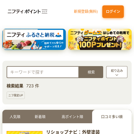
新規登録(無料)
ログイン
dカード
九州カードNEXT
JCB ORIGINAL SERIES：JCBカード S
三井住友カード ゴールド（NL）（家族カード発行）
【実質初月無料】DMM | Disney+(ディズニープラス) セットプラン
絞り込み
検索結果
723 件
ニフ限定UP
人気順
新着順
高ポイント順
口コミ多い順
リショップナビ：外壁塗装