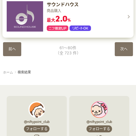
サウンドハウス
商品購入
2.0
最大
%
61～80件
前へ
次へ
（全 723 件）
検索結果
ホーム
@niftypoint_club
@niftypoint_club
フォローする
フォローする