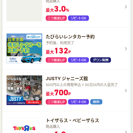
商品購入
3.0
最大
%
たびらいレンタカー予約
予約後、利用完了
132
最大
P
JUSTY ジャニーズ館
500円以上の買取申込＋30日以内の入金完了
700
最大
P
トイザらス・ベビーザらス
商品購入