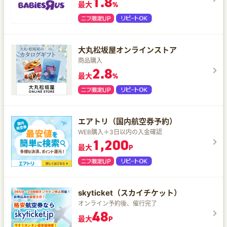
1.8
最大
%
大丸松坂屋オンラインストア
商品購入
2.8
最大
%
エアトリ（国内航空券予約）
WEB購入＋3日以内の入金確認
1,200
最大
P
skyticket（スカイチケット）
オンライン予約後、催行完了
48
最大
P