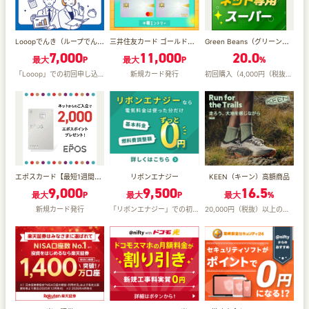
Looopでんき（ループでんき）
三井住友カード ゴールド（NL）オーロラデザイン
Green Beans（グリーンビーンズ）（初回利用者向け）
7,000
11,000
20.0
最大
P
最大
P
%
「Looop」での初回申し込み＋90日以内の供給開始
新規カード発行
初回購入（4,000円（税抜）以上）＋14日以内の配達完了
エポスカード【最短1週間程度付与】
リボンエナジー
KEEN（キーン）高額商品
9,000
9,500
16.5
最大
P
最大
P
最大
%
新規カード発行
「リボンエナジー」での初回申し込み＋75日以内の供給開始
20,000円（税抜）以上の商品購入