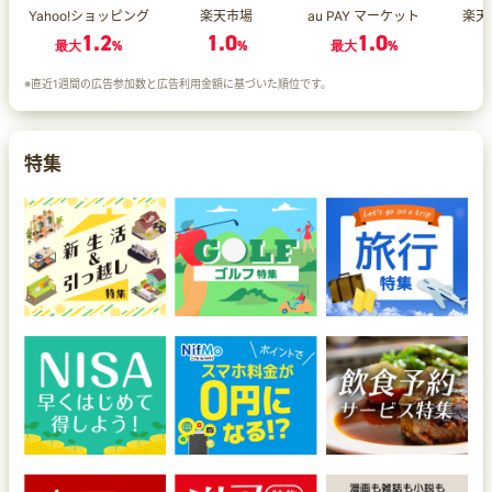
Yahoo!ショッピング
楽天市場
au PAY マーケット
楽天
1.2
1.0
1.0
1
最大
%
%
最大
%
※直近1週間の広告参加数と広告利用金額に基づいた順位です。
特集