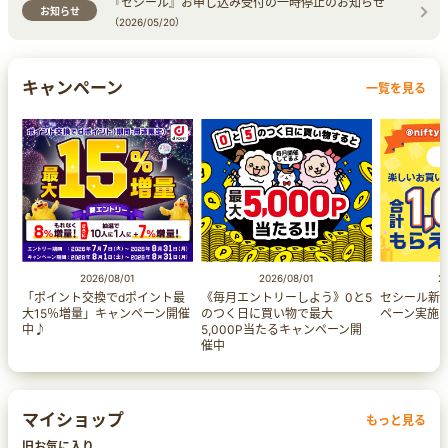
『セシール』お申し込み受付の一時停止のお知らせ
お知らせ
（2026/05/20）
キャンペーン
一覧を見る
2026/08/01
2026/08/01
2
「ポイント交換でdポイント最
《毎月エントリーしよう》0と5
セシール新
大15％増量」キャンペーン​開催
のつく日に買い物で最大
ペーン実施
中♪
5,000P当たるキャンペーン開
催中
マイショップ
もっと見る
旧お気に入り