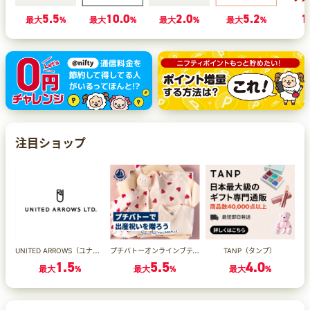
5.5
10.0
2.0
5.2
1
最大
%
最大
%
最大
%
最大
%
注目ショップ
UNITED ARROWS（ユナイテッドアローズ）
プチバトーオンラインブティック
TANP（タンプ）
1.5
5.5
4.0
最大
%
最大
%
最大
%