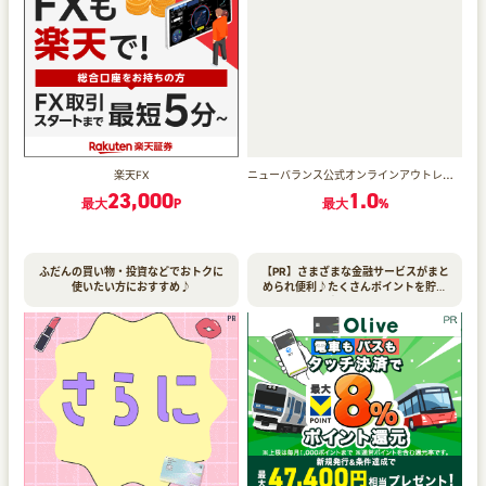
ニューバランス公式オンラインアウトレット
楽天FX
23,000
1.0
最大
P
最大
%
ふだんの買い物・投資などでおトクに
【PR】さまざまな金融サービスがまと
使いたい方におすすめ♪
められ便利♪たくさんポイントを貯め
たい方にオススメ！