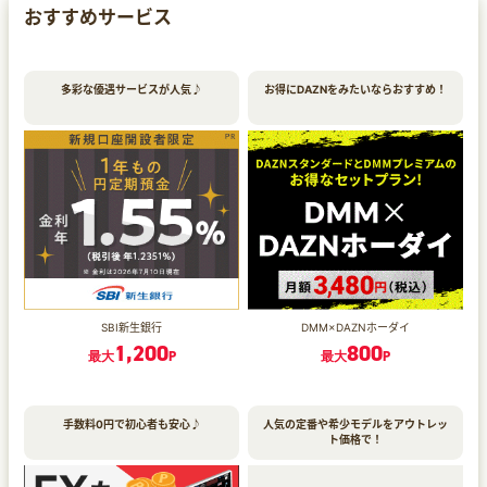
おすすめサービス
多彩な優遇サービスが人気♪
お得にDAZNをみたいならおすすめ！
SBI新生銀行
DMM×DAZNホーダイ
1,200
800
最大
P
最大
P
手数料0円で初心者も安心♪
人気の定番や希少モデルをアウトレッ
ト価格で！