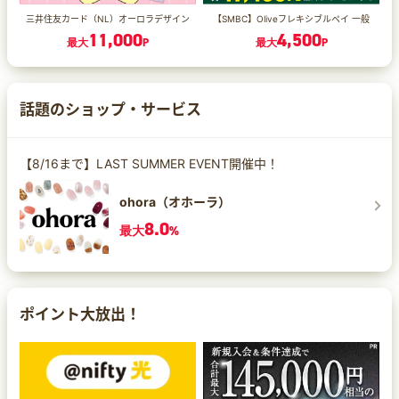
三井住友カード（NL）オーロラデザイン
【SMBC】Oliveフレキシブルペイ 一般
11,000
4,500
最大
P
最大
P
話題のショップ・サービス
【8/16まで】LAST SUMMER EVENT開催中！
ohora（オホーラ）
8.0
最大
%
ポイント大放出！