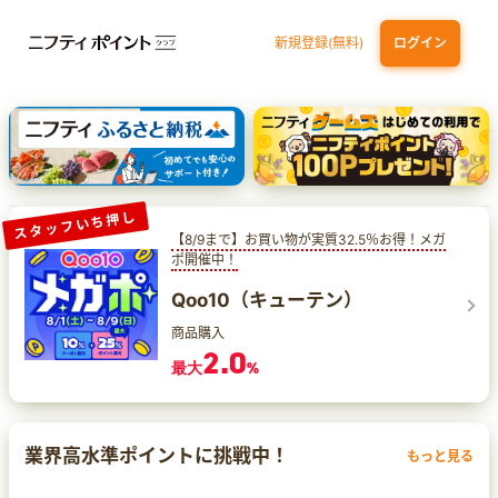
新規登録(無料)
ログイン
エポスカード【最短1週間程度付与】
【親権者さまの代理申込専用】三井住友銀行Oliveお子さま用口座
三井住友カード（NL）
スタッフいち押し
【8/9まで】お買い物が実質32.5％お得！メガ
ポ開催中！
Qoo10（キューテン）
商品購入
2.0
最大
%
業界高水準ポイントに挑戦中！
もっと見る