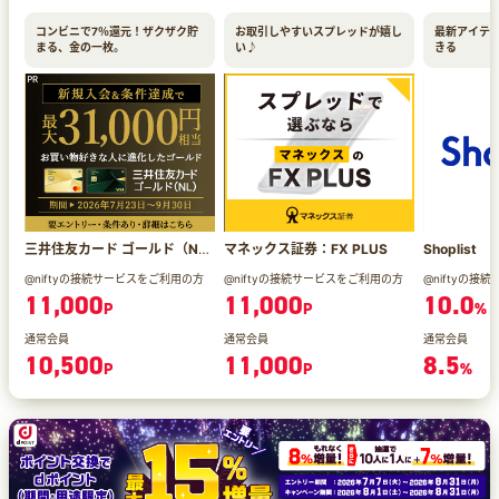
コンビニで7％還元！ザクザク貯
お取引しやすいスプレッドが嬉し
最新アイテ
まる、金の一枚。
い♪
きる
三井住友カード ゴールド（NL）
マネックス証券：FX PLUS
Shoplist
@niftyの接続サービスをご利用の方
@niftyの接続サービスをご利用の方
@niftyの
11,000
11,000
10.0
P
P
%
通常会員
通常会員
通常会員
10,500
11,000
8.5
P
P
%