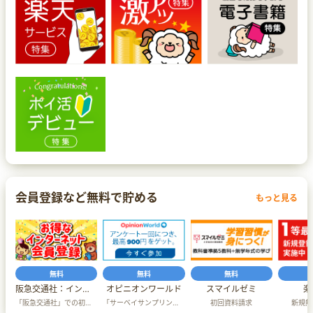
会員登録など無料で貯める
もっと見る
無料
無料
無料
阪急交通社：インターネット会員
オピニオンワールド
スマイルゼミ
楽
「阪急交通社」での初回会員登録
「サーベイサンプリングジャパン」での新規無料会員登録＋アンケート回答完了
初回資料請求
新規無