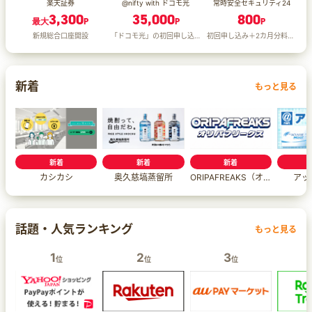
楽天証券
@nifty with ドコモ光
常時安全セキュリティ24
3,300
35,000
800
最大
P
P
P
新規総合口座開設
「ドコモ光」の初回申し込み＋WEB申込後90日以内に回線開通
初回申し込み＋2カ月分料金支払完了
新着
もっと見る
新着
新着
新着
カシカシ
奥久慈塙蒸留所
ORIPAFREAKS（オリパフリークス）
アッ
話題・人気ランキング
もっと見る
1
2
3
位
位
位