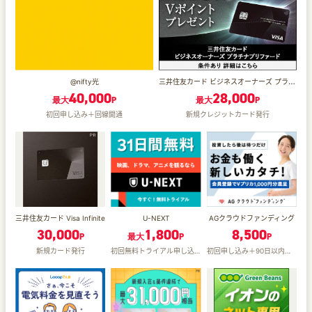
三井住友カード ビジネスオーナーズ プラチナプリファード（カード発行）
@nifty光
40,000
28,000
最大
P
最大
P
初回申し込み＋回線開通
新規クレジットカード発行
三井住友カード Visa Infinite
U-NEXT
AGクラウドファンディング
30,000
1,800
8,500
P
最大
P
P
新規カード発行
初回無料トライアル申し込み
初回申し込み＋90日以内に10万円以上投資