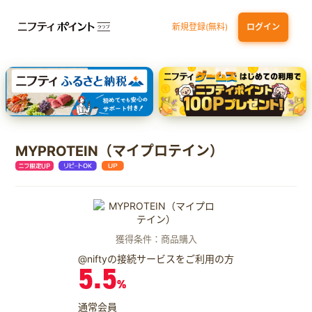
新規登録(無料)
ログイン
dカード
九州カードNEXT
JCB ORIGINAL SERIES：JCBカード S
三井住友カード ゴールド（NL）（家族カード発行）
【実質初月無料】DMM | Disney+(ディズニープラス) セットプラン
MYPROTEIN（マイプロテイン）
獲得条件：商品購入
@niftyの接続サービスをご利用の方
5.5
%
通常会員