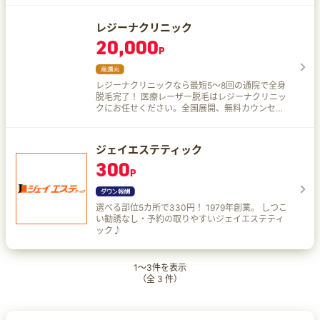
人気ヘアサロンを検索＆予約ができるサイトです
♪
レジーナクリニック
20,000
P
レジーナクリニックなら最短5〜8回の通院で全身
脱毛完了！ 医療レーザー脱毛はレジーナクリニッ
クにお任せください。全国展開、無料カウンセリ
ング実施中！
ジェイエステティック
300
P
選べる部位5カ所で330円！ 1979年創業。 しつこ
い勧誘なし・予約の取りやすいジェイエステティ
ック♪
1
～
3
件を表示
（全
3
件）