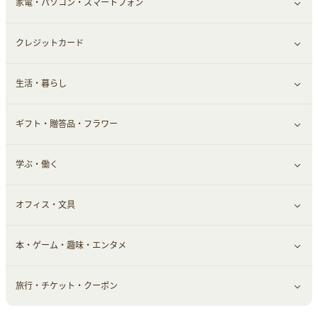
家電・パソコン・スマートフォン
靴・フットウェア
ドリンク
スキンケア
すべて見る
クレジットカード
小物・かばん
お酒
メイクアップ
健康食品｜青汁・飲料
すべて見る
生活・暮らし
スーツ・フォーマル
食材宅配
ヘアケア
健康食品｜乳酸菌・ケフィア
家電・パソコン・ソフトウェア
すべて見る
ギフト・贈答品・フラワー
メンズ美容
健康食品｜その他
スマホ・携帯電話・SIM
クレジットカード
すべて見る
学ぶ・働く
美容・ダイエット用品
スポーツ・フィットネス
車情報・カーシェア・レンタル
すべて見る
オフィス・文具
脱毛用品
日用品・薬局・からだ
お役立ち
ギフト・贈答品
すべて見る
本・ゲーム・趣味・エンタメ
美容食品
生活雑貨・家具インテリア
フラワー
習い事・学習・学校
すべて見る
旅行・チケット・クーポン
赤ちゃん・こども・マタニティ
オフィス・文具
すべて見る