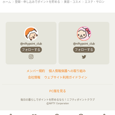
登録・申し込みでポイントを貯める
美容・コスメ
エステ・サロン
ホーム
ペット
ゲーム・趣味
すべて見る
ふるさと納税
音楽・シネマ・エンタメ
旅行・レジャー・航空券・宿泊
本
チケット・クーポン・チラシ
@niftypoint_club
@niftypoint_club
フォローする
フォローする
メンバー規約
個人情報保護への取り組み
会社情報
ウェブサイト利用ガイドライン
PC版を見る
毎日の暮らしでポイントを貯めるなら！ニフティポイントクラブ
©NIFTY Corporation