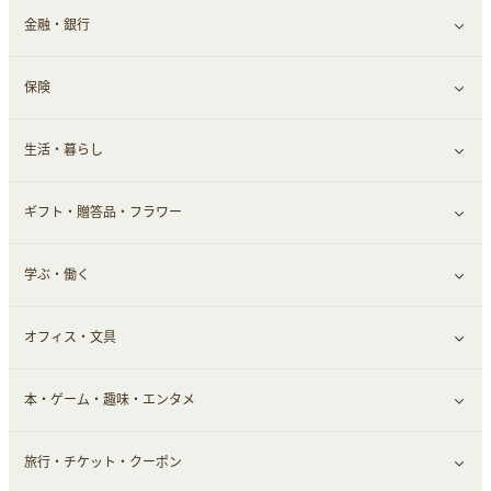
金融・銀行
通信・レンタルサーバー
クレジットカード
すべて見る
保険
スマホアプリ
FX
すべて見る
生活・暮らし
スマホ・携帯電話・SIM
証券
銀行・ネット銀行
すべて見る
ギフト・贈答品・フラワー
定額制有料コンテンツ
仮想通貨
キャッシング・ローン
保険相談・面談
すべて見る
学ぶ・働く
その他投資
その他金融
住まい・暮らし
すべて見る
オフィス・文具
不動産
ギフト・贈答品
すべて見る
本・ゲーム・趣味・エンタメ
引越し
習い事・学習・学校
すべて見る
旅行・チケット・クーポン
エコ・エネルギー
仕事・転職
オフィス・文具
すべて見る