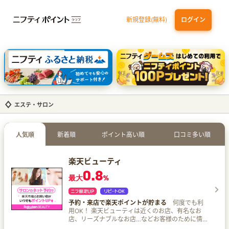
新規登録(無料)
ログイン
dカード GOLD
三井住友カード ゴールド（NL）（家族カード発行）
【実質初月無料】DMM | Disney+(ディズニープラス) セットプラン
SBI証券 確定拠出年金（iDeCo）
エステ・サロン
人気順
新着順
ポイント高い順
口コミ多い順
楽天ビューティ
0.8
最大
%
予約・来店で楽天ポイントが貯まる
何度でも利
用OK！ 楽天ビューティは近くのお店、有名なお
店、リーズナブルなお店…などお客様のために情
報のマッチングと使いやすさにこだわった全国の