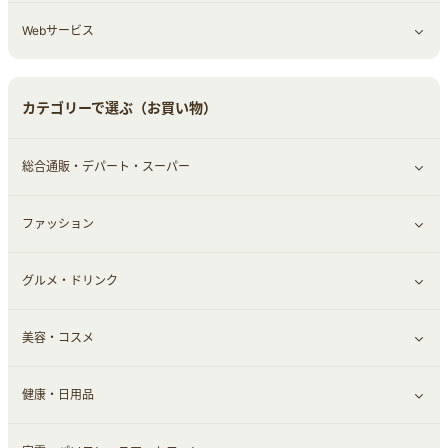
Webサービス
車情報・カーシェア・レンタル
ゲーム・趣味
すべて見る
中古車
音楽・シネマ・エンタメ
旅行・レジャー・航空券・宿泊
すべて見る
カテゴリーで選ぶ（お買い物）
結婚・恋愛
本
チケット・クーポン・チラシ
Webサービス(コミュニティ)
総合通販・デパート・スーパー
お役立ち
ファッション
すべて見る
赤ちゃん・こども・マタニティ
グルメ・ドリンク
総合通販
すべて見る
ペット
美容・コスメ
デパート・スーパー
ファッション
すべて見る
ふるさと納税
健康・日用品
インナー・下着
グルメ
すべて見る