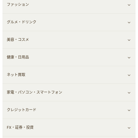
ファッション
すべて見る
グルメ・ドリンク
総合通販
すべて見る
美容・コスメ
ファッション
すべて見る
健康・日用品
インナー・下着
グルメ
すべて見る
ネット買取
スーツ・フォーマル
お酒
ヘアケア
すべて見る
家電・パソコン・スマートフォン
食材宅配
エステ・サロン
スポーツ・フィットネス
すべて見る
クレジットカード
ウォーターサーバー
メンズ美容
日用品・薬局・からだ
ネット買取
すべて見る
FX・証券・投資
家電・パソコン・ソフトウェア
すべて見る