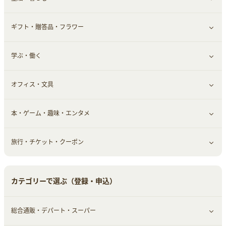
ギフト・贈答品・フラワー
メンズ美容
健康食品｜その他
スマホ・携帯電話・SIM
クレジットカード
すべて見る
学ぶ・働く
美容・ダイエット用品
スポーツ・フィットネス
車情報・カーシェア・レンタル
すべて見る
オフィス・文具
脱毛用品
日用品・薬局・からだ
お役立ち
ギフト・贈答品
すべて見る
本・ゲーム・趣味・エンタメ
美容食品
生活雑貨・家具インテリア
フラワー
習い事・学習・学校
すべて見る
旅行・チケット・クーポン
赤ちゃん・こども・マタニティ
オフィス・文具
すべて見る
ペット
ゲーム・趣味
すべて見る
カテゴリーで選ぶ（登録・申込）
ふるさと納税
音楽・シネマ・エンタメ
旅行・レジャー・航空券・宿泊
総合通販・デパート・スーパー