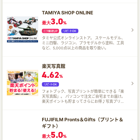
ッズも続々登場♪
TAMIYA SHOP ONLINE
3.0
最大
%
タミヤ公式オンラインストア。 スケールモデル、
ミニ四駆、ラジコン、プラモデルから塗料、工具
など、5,000点以上の商品を取り扱い。
楽天写真館
4.62
%
フォトブック、写真プリントが簡単にできる「楽
天写真館」。 パソコンで注文ご自宅までお届け。
楽天ポイントも貯まってさらにお得♪写真プリン
ト・フォトブックは楽天写真館。
FUJIFILM Pronts＆Gifts（プリント＆
ギフト）
5.0
最大
%