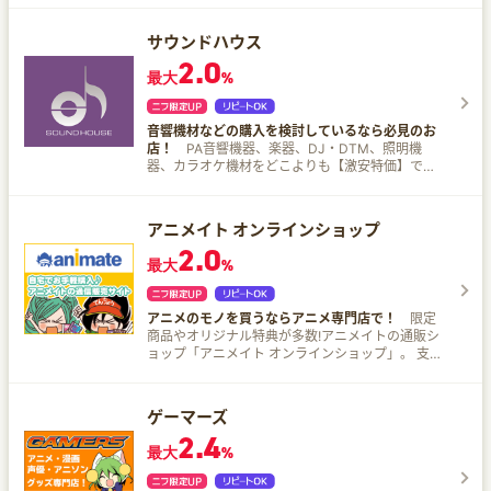
ホ、タブレット・中古パソコン、家電などの豊富
な商品を販売しています！ ゲオ限定特典タイトル
サウンドハウス
の予約も受付可！お得なセールも随時開催。
2.0
2,000円以上（税込）のご購入で送料無料。 ゲオ
最大
%
オンラインストアでのお買い物を楽しもう！
音響機材などの購入を検討しているなら必見のお
店！
PA音響機器、楽器、DJ・DTM、照明機
器、カラオケ機材をどこよりも【激安特価】でご
提供する全国通販サイトです。 楽器、音響機器の
ことならサウンドハウスにお任せください！
アニメイト オンラインショップ
2.0
最大
%
アニメのモノを買うならアニメ専門店で！
限定
商品やオリジナル特典が多数!アニメイトの通販シ
ョップ「アニメイト オンラインショップ」。 支払
方法、豊富！ メール便やコンビニ受け取りサービ
スも便利！ 通販ならではのおトクな企画や送料無
料キャンペーンなども多数実施！
ゲーマーズ
2.4
最大
%