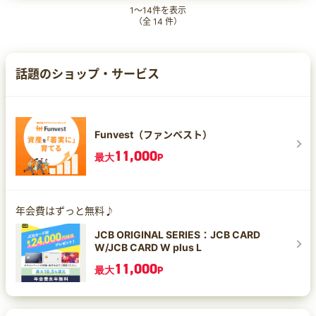
1
～
14
件を表示
（全
14
件）
話題のショップ・サービス
Funvest（ファンベスト）
11,000
最大
P
年会費はずっと無料♪
JCB ORIGINAL SERIES：JCB CARD
W/JCB CARD W plus L
11,000
最大
P