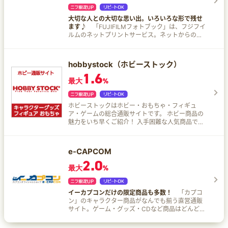
大切な人との大切な思い出。いろいろな形で残せ
ます♪
「FUJIFILMフォトブック」は、フジフイ
ルムのネットプリントサービス。ネットからの簡
単オーダーで、カバーをソフト・ハードから選べ
たり、印刷の仕上がりも選べるなど妥協のない1冊
を作成できる。
hobbystock（ホビーストック）
1.6
最大
%
ホビーストックはホビー・おもちゃ・フィギュ
ア・ゲームの総合通販サイトです。 ホビー商品の
魅力をいち早くご紹介！ 入手困難な人気商品で
も、ご予約いたいた商品は確実に仕入れてお届
け！ 取扱商品 フィギュア キャラクターグッズ 模
型・プラモデル おもちゃ など、限定アイテムや特
e-CAPCOM
典付きアイテムなど多数販売中♪
2.0
最大
%
イーカプコンだけの限定商品も多数！
「カプコ
ン」のキャラクター商品がなんでも揃う直営通販
サイト。ゲーム・グッズ・CDなど商品はどんどん
増えるので、見る度に楽しい発見が！もちろん新
作の予約販売もOK。