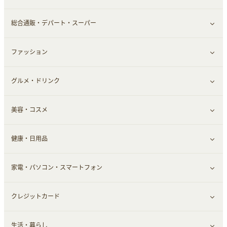
総合通販・デパート・スーパー
ファッション
すべて見る
グルメ・ドリンク
総合通販
すべて見る
美容・コスメ
デパート・スーパー
ファッション
すべて見る
健康・日用品
インナー・下着
グルメ
すべて見る
家電・パソコン・スマートフォン
靴・フットウェア
ドリンク
スキンケア
すべて見る
クレジットカード
小物・かばん
お酒
メイクアップ
健康食品｜青汁・飲料
すべて見る
生活・暮らし
スーツ・フォーマル
食材宅配
ヘアケア
健康食品｜乳酸菌・ケフィア
家電・パソコン・ソフトウェア
すべて見る