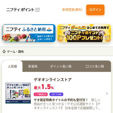
新規登録(無料)
ログイン
dカード GOLD
三井住友カード ゴールド（NL）（家族カード発行）
【実質初月無料】DMM | Disney+(ディズニープラス) セットプラン
SBI証券 確定拠出年金（iDeCo）
ゲーム・趣味
人気順
新着順
ポイント高い順
口コミ多い順
ゲオオンラインストア
1.5
最大
%
ゲオ限定特典タイトルの予約も受付可！
欲しい
商品がきっと見つかる！ゲオ公式通販サイト【ゲ
オオンラインストア】 日本全国で店舗展開してい
るゲオの公式通販サイトです。 ゲーム・中古スマ