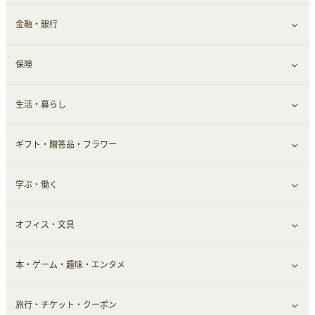
金融・銀行
通信・レンタルサーバー
クレジットカード
すべて見る
保険
スマホアプリ
FX
すべて見る
生活・暮らし
スマホ・携帯電話・SIM
証券
銀行・ネット銀行
すべて見る
ギフト・贈答品・フラワー
定額制有料コンテンツ
仮想通貨
キャッシング・ローン
保険相談・面談
すべて見る
学ぶ・働く
その他投資
その他金融
住まい・暮らし
すべて見る
オフィス・文具
不動産
ギフト・贈答品
すべて見る
本・ゲーム・趣味・エンタメ
引越し
習い事・学習・学校
すべて見る
旅行・チケット・クーポン
エコ・エネルギー
仕事・転職
オフィス・文具
すべて見る