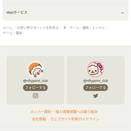
Webサービス
車情報・カーシェア・レンタル
ゲーム・趣味
すべて見る
お買い物でポイントを貯める
本・ゲーム・趣味・エンタメ
ホーム
中古車
音楽・シネマ・エンタメ
旅行・レジャー・航空券・宿泊
すべて見る
ゲーム・趣味
結婚・恋愛
本
チケット・クーポン・チラシ
Webサービス(コミュニティ)
お役立ち
赤ちゃん・こども・マタニティ
@niftypoint_club
@niftypoint_club
フォローする
フォローする
ペット
メンバー規約
個人情報保護への取り組み
ふるさと納税
会社情報
ウェブサイト利用ガイドライン