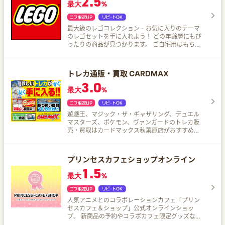
2.5
最大
%
最大級のレゴコレクション - お気に入りのテーマ
のレゴセットを手に入れよう！ どの年齢層にもぴ
ったりの商品が見つかります。 ご自宅用はもちろ
ん、プレゼントにも人気です♪
トレカ通販・買取 CARDMAX
3.0
最大
%
遊戯王、マジック・ザ・ギャザリング、デュエル
マスターズ、ポケモン、ヴァンガードのトレカ販
売・買取はカードマックス秋葉原店がおすすめ！
充実の品揃えをお安い価格で出品中です！ 高価買
取査定も実施中！ 3,000円以上購入でゆうパケッ
ト送料無料！
プリンセスカフェショップオンライン
1.5
最大
%
人気アニメとのコラボレーションカフェ「プリン
セスカフェ＆ショップ」公式オンラインショッ
プ。 新商品の予約やコラボカフェ限定グッズなど
を取り扱っております。 通販限定のオリジナルグ