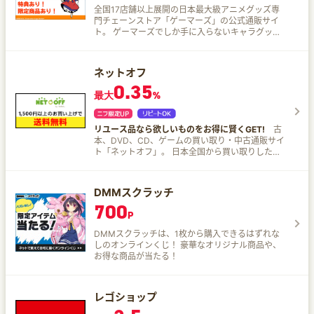
全国17店舗以上展開の日本最大級アニメグッズ専
門チェーンストア「ゲーマーズ」の公式通販サイ
ト。 ゲーマーズでしか手に入らないキャラグッズ
や業界最安レベルでお取扱いのフィギュア商品、
他にもCD・Blu-ray&DVD・書籍・ゲーム・や声
優関連商品、限定イベント応募券付き商品など、
ネットオフ
さまざまな商品をそろえております！
0.35
最大
%
リユース品なら欲しいものをお得に賢くGET!
古
本、DVD、CD、ゲームの買い取り・中古通販サイ
ト「ネットオフ」。 日本全国から買い取りした本
やソフトを販売中！日本最大級だから約40万タイ
トル、100万点を常時品ぞろえ！ Tポイント利用
手続きを行えば商品購入時にTポイントが貯まる、
DMMスクラッチ
使える！
700
P
DMMスクラッチは、1枚から購入できるはずれな
しのオンラインくじ！ 豪華なオリジナル商品や、
お得な商品が当たる！
レゴショップ