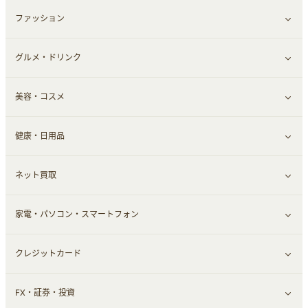
本
チケット・クーポン・チラシ
ファッション
すべて見る
グルメ・ドリンク
総合通販
すべて見る
美容・コスメ
ファッション
すべて見る
健康・日用品
インナー・下着
グルメ
すべて見る
ネット買取
スーツ・フォーマル
お酒
ヘアケア
すべて見る
家電・パソコン・スマートフォン
食材宅配
エステ・サロン
スポーツ・フィットネス
すべて見る
クレジットカード
ウォーターサーバー
メンズ美容
日用品・薬局・からだ
ネット買取
すべて見る
FX・証券・投資
家電・パソコン・ソフトウェア
すべて見る