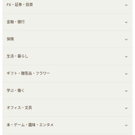
FX・証券・投資
家電・パソコン・ソフトウェア
すべて見る
金融・銀行
通信・レンタルサーバー
クレジットカード
すべて見る
保険
スマホアプリ
FX
すべて見る
生活・暮らし
スマホ・携帯電話・SIM
証券
銀行・ネット銀行
すべて見る
ギフト・贈答品・フラワー
定額制有料コンテンツ
仮想通貨
キャッシング・ローン
保険相談・面談
すべて見る
学ぶ・働く
その他投資
その他金融
住まい・暮らし
すべて見る
オフィス・文具
不動産
ギフト・贈答品
すべて見る
本・ゲーム・趣味・エンタメ
引越し
習い事・学習・学校
すべて見る