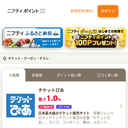
新規登録(無料)
ログイン
三井住友カード ゴールド（NL）（家族カード発行）
dカード GOLD
【実質初月無料】DMM | Disney+(ディズニープラス) セットプラン
SBI証券 確定拠出年金（iDeCo）
チケット・クーポン・チラシ
人気順
新着順
ポイント高い順
口コミ多い順
チケットぴあ
1.0
最大
%
日本最大級のチケット販売サイト
各種ジャンル
のオンラインチケット販売の定番「チケットぴ
あ」。ライブ、コンサート、舞台、スポーツ、ク
ラシック、韓流、アニメ、映画などのチケットを