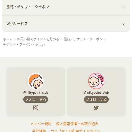
旅行・チケット・クーポン
エコ・エネルギー
仕事・転職
オフィス・文具
すべて見る
Webサービス
車情報・カーシェア・レンタル
ゲーム・趣味
すべて見る
お買い物でポイントを貯める
旅行・チケット・クーポン
ホーム
中古車
音楽・シネマ・エンタメ
旅行・レジャー・航空券・宿泊
すべて見る
チケット・クーポン・チラシ
結婚・恋愛
本
チケット・クーポン・チラシ
Webサービス(コミュニティ)
お役立ち
赤ちゃん・こども・マタニティ
@niftypoint_club
@niftypoint_club
フォローする
フォローする
ペット
メンバー規約
個人情報保護への取り組み
ふるさと納税
会社情報
ウェブサイト利用ガイドライン