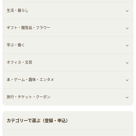
生活・暮らし
スーツ・フォーマル
食材宅配
ヘアケア
健康食品｜乳酸菌・ケフィア
家電・パソコン・ソフトウェア
すべて見る
ギフト・贈答品・フラワー
メンズ美容
健康食品｜その他
スマホ・携帯電話・SIM
クレジットカード
すべて見る
学ぶ・働く
美容・ダイエット用品
スポーツ・フィットネス
車情報・カーシェア・レンタル
すべて見る
オフィス・文具
脱毛用品
日用品・薬局・からだ
お役立ち
ギフト・贈答品
すべて見る
本・ゲーム・趣味・エンタメ
美容食品
生活雑貨・家具インテリア
フラワー
習い事・学習・学校
すべて見る
旅行・チケット・クーポン
赤ちゃん・こども・マタニティ
オフィス・文具
すべて見る
ペット
ゲーム・趣味
すべて見る
カテゴリーで選ぶ（登録・申込）
ふるさと納税
音楽・シネマ・エンタメ
旅行・レジャー・航空券・宿泊