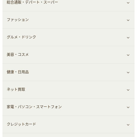
総合通販・デパート・スーパー
本
チケット・クーポン・チラシ
ファッション
すべて見る
グルメ・ドリンク
総合通販
すべて見る
美容・コスメ
ファッション
すべて見る
健康・日用品
インナー・下着
グルメ
すべて見る
ネット買取
スーツ・フォーマル
お酒
ヘアケア
すべて見る
家電・パソコン・スマートフォン
食材宅配
エステ・サロン
スポーツ・フィットネス
すべて見る
クレジットカード
ウォーターサーバー
メンズ美容
日用品・薬局・からだ
ネット買取
すべて見る