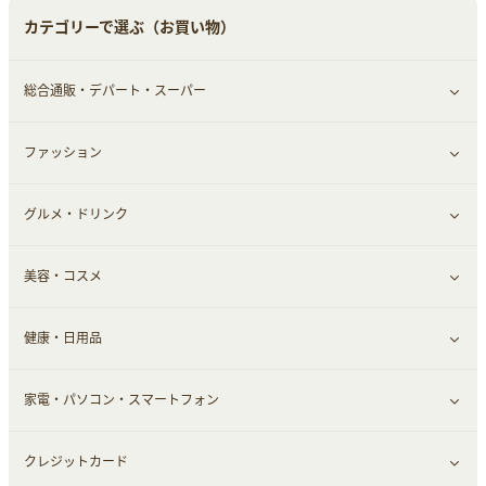
カテゴリーで選ぶ（お買い物）
総合通販・デパート・スーパー
ファッション
すべて見る
グルメ・ドリンク
総合通販
すべて見る
美容・コスメ
デパート・スーパー
ファッション
すべて見る
健康・日用品
インナー・下着
グルメ
すべて見る
家電・パソコン・スマートフォン
靴・フットウェア
ドリンク
スキンケア
すべて見る
クレジットカード
小物・かばん
お酒
メイクアップ
健康食品｜青汁・飲料
すべて見る