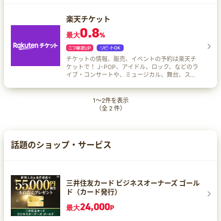
予約・購入できる。
楽天チケット
0.8
最大
%
チケットの情報、販売、イベントの予約は楽天チ
ケットで！ J-POP、アイドル、ロック、などのラ
イブ・コンサートや、ミュージカル、舞台、スポ
ーツ、各種ジャンルのチケットをオンラインで予
約購入ができます。
1
～
2
件を表示
（全
2
件）
話題のショップ・サービス
三井住友カード ビジネスオーナーズ ゴール
ド（カード発行）
24,000
最大
P