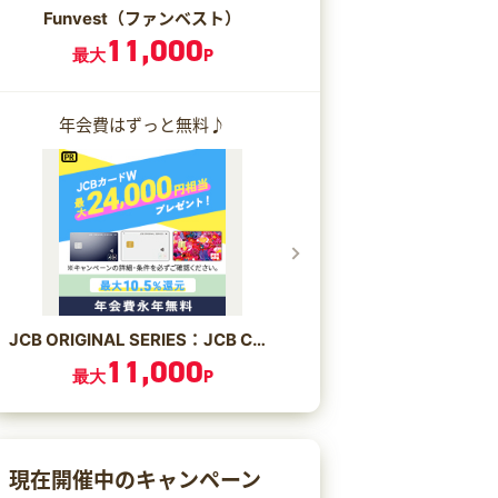
Funvest（ファンベスト）
11,000
最大
P
年会費はずっと無料♪
JCB ORIGINAL SERIES：JCB CARD W/JCB CARD W plus L
11,000
最大
P
現在開催中のキャンペーン