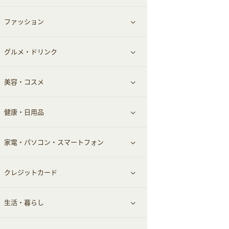
ファッション
すべて見る
グルメ・ドリンク
総合通販
すべて見る
美容・コスメ
デパート・スーパー
ファッション
すべて見る
健康・日用品
インナー・下着
グルメ
すべて見る
家電・パソコン・スマートフォン
靴・フットウェア
ドリンク
スキンケア
すべて見る
クレジットカード
小物・かばん
お酒
メイクアップ
健康食品｜青汁・飲料
すべて見る
生活・暮らし
スーツ・フォーマル
食材宅配
ヘアケア
健康食品｜乳酸菌・ケフィア
家電・パソコン・ソフトウェア
すべて見る