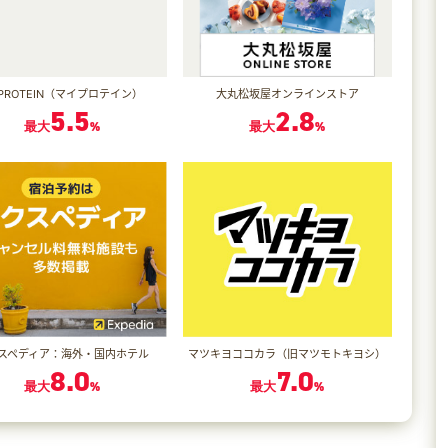
PROTEIN（マイプロテイン）
大丸松坂屋オンラインストア
5.5
2.8
最大
%
最大
%
スペディア：海外・国内ホテル
マツキヨココカラ（旧マツモトキヨシ）
8.0
7.0
最大
%
最大
%