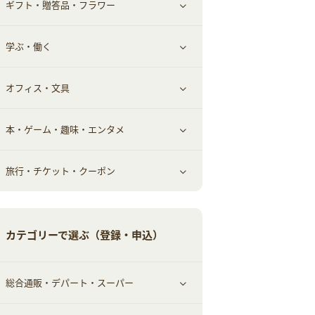
ギフト・贈答品・フラワー
メンズ美容
健康食品｜その他
スマホ・携帯電話・SIM
クレジットカード
すべて見る
学ぶ・働く
美容・ダイエット用品
スポーツ・フィットネス
車情報・カーシェア・レンタル
すべて見る
オフィス・文具
脱毛用品
日用品・薬局・からだ
お役立ち
ギフト・贈答品
すべて見る
本・ゲーム・趣味・エンタメ
美容食品
生活雑貨・家具インテリア
フラワー
習い事・学習・学校
すべて見る
旅行・チケット・クーポン
赤ちゃん・こども・マタニティ
オフィス・文具
すべて見る
ペット
ゲーム・趣味
すべて見る
カテゴリーで選ぶ（登録・申込）
ふるさと納税
音楽・シネマ・エンタメ
旅行・レジャー・航空券・宿泊
総合通販・デパート・スーパー
本
チケット・クーポン・チラシ