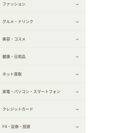
ファッション
すべて見る
グルメ・ドリンク
総合通販
すべて見る
美容・コスメ
ファッション
すべて見る
健康・日用品
インナー・下着
グルメ
すべて見る
ネット買取
スーツ・フォーマル
お酒
ヘアケア
すべて見る
家電・パソコン・スマートフォン
食材宅配
エステ・サロン
スポーツ・フィットネス
すべて見る
クレジットカード
ウォーターサーバー
メンズ美容
日用品・薬局・からだ
ネット買取
すべて見る
FX・証券・投資
家電・パソコン・ソフトウェア
すべて見る