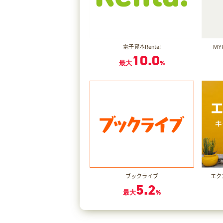
電子貸本Renta!
MY
10.0
最大
%
ブックライブ
エク
5.2
最大
%