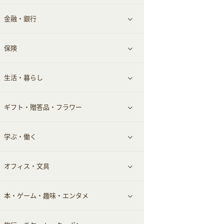
金融・銀行
通信・レンタルサーバー
クレジットカード
すべて見る
保険
スマホアプリ
FX
すべて見る
生活・暮らし
スマホ・携帯電話・SIM
証券
銀行・ネット銀行
すべて見る
ギフト・贈答品・フラワー
定額制有料コンテンツ
仮想通貨
キャッシング・ローン
保険相談・面談
すべて見る
学ぶ・働く
その他投資
その他金融
住まい・暮らし
すべて見る
オフィス・文具
不動産
ギフト・贈答品
すべて見る
本・ゲーム・趣味・エンタメ
引越し
習い事・学習・学校
すべて見る