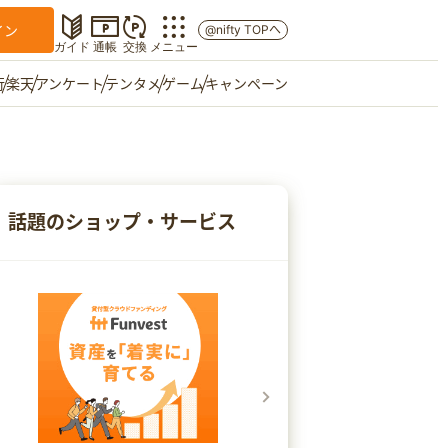
イン
@nifty TOPへ
ガイド
通帳
交換
メニュー
行
楽天
アンケート
テンタメ
ゲーム
キャンペーン
マイショップ
友達紹介
話題のショップ・サービス
ご意見箱