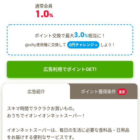
通常会員
1.0
%
3.0
ポイント交換で最大
%
相当に！
@nifty使用権に交換して
0円チャレンジ »
しよう！
広告利用でポイントGET!
広告紹介
ポイント獲得条件
重要
スキマ時間でラクラクお買いもの。
おうちでイオンイオンネットスーパ―！
イオンネットスーパーは、毎日の生活に必要な食料品・日用品
をお届けする便利なサービスです。