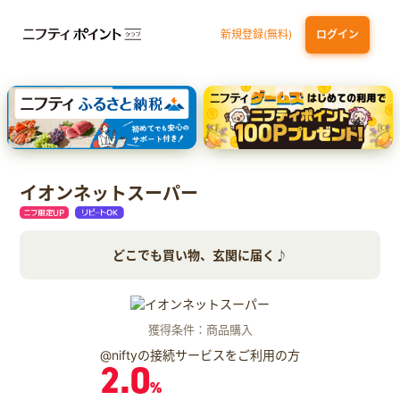
新規登録(無料)
ログイン
dカード
九州カードNEXT
JCB ORIGINAL SERIES：JCBカード S
三井住友カード ゴールド（NL）（家族カード発行）
【実質初月無料】DMM | Disney+(ディズニープラス) セットプラン
イオンネットスーパー
どこでも買い物、玄関に届く♪
獲得条件：商品購入
@niftyの接続サービスをご利用の方
2.0
%