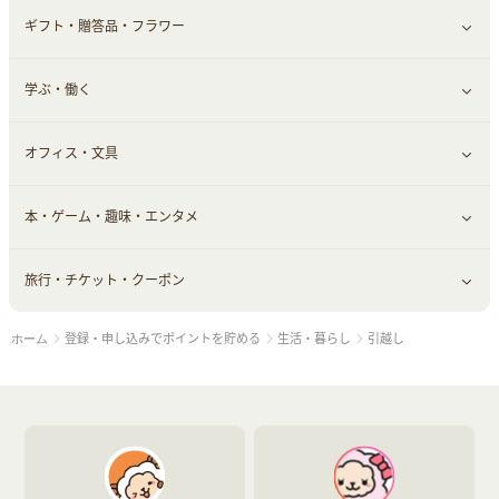
ギフト・贈答品・フラワー
メンズ美容
健康食品｜その他
スマホ・携帯電話・SIM
クレジットカード
すべて見る
学ぶ・働く
美容・ダイエット用品
スポーツ・フィットネス
車情報・カーシェア・レンタル
すべて見る
オフィス・文具
脱毛用品
日用品・薬局・からだ
お役立ち
ギフト・贈答品
すべて見る
本・ゲーム・趣味・エンタメ
美容食品
生活雑貨・家具インテリア
フラワー
習い事・学習・学校
すべて見る
旅行・チケット・クーポン
赤ちゃん・こども・マタニティ
オフィス・文具
すべて見る
登録・申し込みでポイントを貯める
生活・暮らし
引越し
ホーム
ペット
ゲーム・趣味
すべて見る
ふるさと納税
音楽・シネマ・エンタメ
旅行・レジャー・航空券・宿泊
本
チケット・クーポン・チラシ