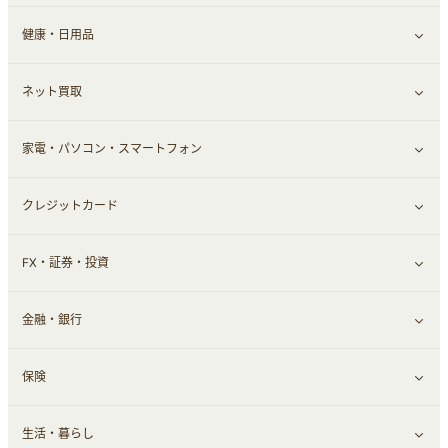
健康・日用品
インナー・下着
グルメ
すべて見る
ネット買取
スーツ・フォーマル
お酒
ヘアケア
すべて見る
家電・パソコン・スマートフォン
食材宅配
エステ・サロン
スポーツ・フィットネス
すべて見る
クレジットカード
ウォーターサーバー
メンズ美容
日用品・薬局・からだ
ネット買取
すべて見る
FX・証券・投資
家電・パソコン・ソフトウェア
すべて見る
金融・銀行
通信・レンタルサーバー
クレジットカード
すべて見る
保険
スマホアプリ
FX
すべて見る
生活・暮らし
スマホ・携帯電話・SIM
証券
銀行・ネット銀行
すべて見る