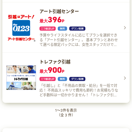
アート引越センター
396
最大
P
予算やライフスタイルに応じてプランを選択でき
る「アート引越センター」。 基本プランとあわせ
て選べる限定パックには、女性スタッフだけで運
搬作業を行ってくれる女性に安心の<レディースパ
ック>や60歳以上の方に暮らしの整理士がお客様
のご相談内容にもとづいて不要品のチェック、整
トレファク引越
理整頓をアドバイスしてくれる<シニアパック>な
900
どがある。 豊富な無料サービスと長年の実績でぴ
最大
P
ったりな引っ越しプランを提案してくれるから安
心！
「引越し」と「不用品の買取・処分」を一括で対
応！ 不用品スッキリで費用も節約！お見積もりな
ど手数料は一切かかりません！「トレファク引
越」でお得な引越を！
1
～
3
件を表示
（全
3
件）