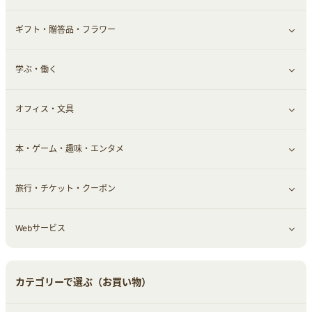
ギフト・贈答品・フラワー
定額制有料コンテンツ
仮想通貨
キャッシング・ローン
保険相談・面談
すべて見る
学ぶ・働く
その他投資
その他金融
住まい・暮らし
すべて見る
オフィス・文具
不動産
ギフト・贈答品
すべて見る
本・ゲーム・趣味・エンタメ
引越し
習い事・学習・学校
すべて見る
旅行・チケット・クーポン
エコ・エネルギー
仕事・転職
オフィス・文具
すべて見る
Webサービス
車情報・カーシェア・レンタル
ゲーム・趣味
すべて見る
中古車
音楽・シネマ・エンタメ
旅行・レジャー・航空券・宿泊
すべて見る
カテゴリーで選ぶ（お買い物）
結婚・恋愛
本
チケット・クーポン・チラシ
Webサービス(コミュニティ)