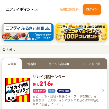
新規登録(無料)
ログイン
三井住友カード ゴールド（NL）（家族カード発行）
dカード GOLD
【実質初月無料】DMM | Disney+(ディズニープラス) セットプラン
SBI証券 確定拠出年金（iDeCo）
引越し
人気順
新着順
ポイント高い順
口コミ多い順
サカイ引越センター
216
最大
P
安心・丁寧・親切・迅速のキーワードを掲げ、高
品質なサービスや、インパクトのあるCMで有名な
サカイ引越しセンター。