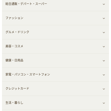
総合通販・デパート・スーパー
お役立ち
ファッション
すべて見る
赤ちゃん・こども・マタニティ
グルメ・ドリンク
総合通販
すべて見る
ペット
美容・コスメ
デパート・スーパー
ファッション
すべて見る
ふるさと納税
健康・日用品
インナー・下着
グルメ
すべて見る
家電・パソコン・スマートフォン
靴・フットウェア
ドリンク
スキンケア
すべて見る
クレジットカード
小物・かばん
お酒
メイクアップ
健康食品｜青汁・飲料
すべて見る
生活・暮らし
スーツ・フォーマル
食材宅配
ヘアケア
健康食品｜乳酸菌・ケフィア
家電・パソコン・ソフトウェア
すべて見る