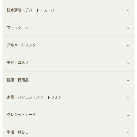
結婚・恋愛
本
チケット・クーポン・チラシ
Webサービス(コミュニティ)
総合通販・デパート・スーパー
お役立ち
ファッション
すべて見る
赤ちゃん・こども・マタニティ
グルメ・ドリンク
総合通販
すべて見る
ペット
美容・コスメ
デパート・スーパー
ファッション
すべて見る
ふるさと納税
健康・日用品
インナー・下着
グルメ
すべて見る
家電・パソコン・スマートフォン
靴・フットウェア
ドリンク
スキンケア
すべて見る
クレジットカード
小物・かばん
お酒
メイクアップ
健康食品｜青汁・飲料
すべて見る
生活・暮らし
スーツ・フォーマル
食材宅配
ヘアケア
健康食品｜乳酸菌・ケフィア
家電・パソコン・ソフトウェア
すべて見る