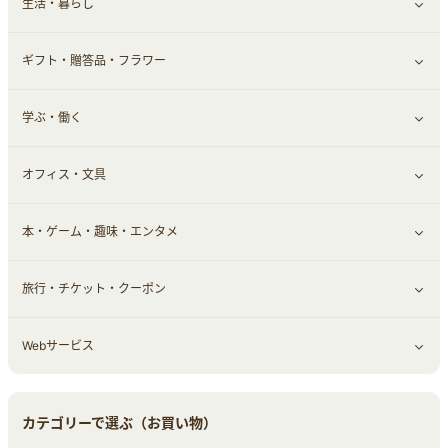
生活・暮らし
スマホ・携帯電話・SIM
証券
銀行・ネット銀行
すべて見る
ギフト・贈答品・フラワー
定額制有料コンテンツ
仮想通貨
キャッシング・ローン
保険相談・面談
すべて見る
学ぶ・働く
その他投資
その他金融
住まい・暮らし
すべて見る
オフィス・文具
不動産
ギフト・贈答品
すべて見る
本・ゲーム・趣味・エンタメ
引越し
習い事・学習・学校
すべて見る
旅行・チケット・クーポン
エコ・エネルギー
仕事・転職
オフィス・文具
すべて見る
Webサービス
車情報・カーシェア・レンタル
ゲーム・趣味
すべて見る
中古車
音楽・シネマ・エンタメ
旅行・レジャー・航空券・宿泊
すべて見る
カテゴリーで選ぶ（お買い物）