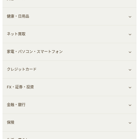
健康・日用品
インナー・下着
グルメ
すべて見る
ネット買取
スーツ・フォーマル
お酒
ヘアケア
すべて見る
家電・パソコン・スマートフォン
食材宅配
エステ・サロン
スポーツ・フィットネス
すべて見る
クレジットカード
ウォーターサーバー
メンズ美容
日用品・薬局・からだ
ネット買取
すべて見る
FX・証券・投資
家電・パソコン・ソフトウェア
すべて見る
金融・銀行
通信・レンタルサーバー
クレジットカード
すべて見る
保険
スマホアプリ
FX
すべて見る