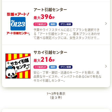
アート引越センター
396
最大
P
予算やライフスタイルに応じてプランを選択でき
る「アート引越センター」。 基本プランとあわせ
て選べる限定パックには、女性スタッフだけで運
搬作業を行ってくれる女性に安心の<レディースパ
ック>や60歳以上の方に暮らしの整理士がお客様
のご相談内容にもとづいて不要品のチェック、整
サカイ引越センター
理整頓をアドバイスしてくれる<シニアパック>な
216
どがある。 豊富な無料サービスと長年の実績でぴ
最大
P
ったりな引っ越しプランを提案してくれるから安
心！
安心・丁寧・親切・迅速のキーワードを掲げ、高
品質なサービスや、インパクトのあるCMで有名な
サカイ引越しセンター。
1
～
3
件を表示
（全
3
件）