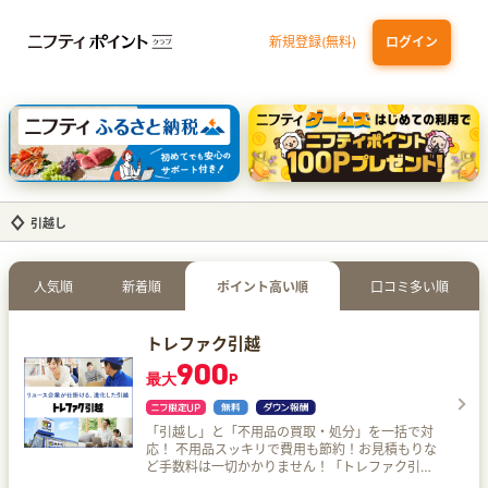
新規登録(無料)
ログイン
dカード
九州カードNEXT
JCB ORIGINAL SERIES：JCBカード S
三井住友カード ゴールド（NL）（家族カード発行）
【実質初月無料】DMM | Disney+(ディズニープラス) セットプラン
引越し
人気順
新着順
ポイント高い順
口コミ多い順
トレファク引越
900
最大
P
「引越し」と「不用品の買取・処分」を一括で対
応！ 不用品スッキリで費用も節約！お見積もりな
ど手数料は一切かかりません！「トレファク引
越」でお得な引越を！