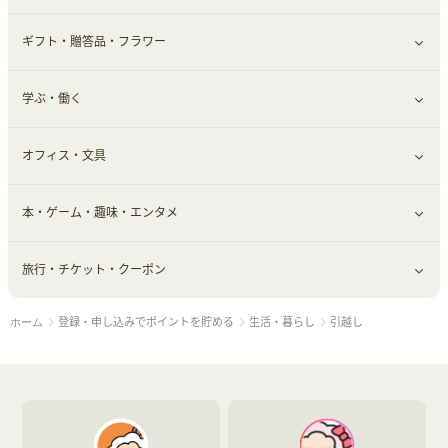
ギフト・贈答品・フラワー
メンズ美容
健康食品｜その他
スマホ・携帯電話・SIM
クレジットカード
すべて見る
学ぶ・働く
美容・ダイエット用品
スポーツ・フィットネス
車情報・カーシェア・レンタル
すべて見る
オフィス・文具
脱毛用品
日用品・薬局・からだ
お役立ち
ギフト・贈答品
すべて見る
本・ゲーム・趣味・エンタメ
美容食品
生活雑貨・家具インテリア
フラワー
習い事・学習・学校
すべて見る
旅行・チケット・クーポン
赤ちゃん・こども・マタニティ
オフィス・文具
すべて見る
登録・申し込みでポイントを貯める
生活・暮らし
引越し
ホーム
ペット
ゲーム・趣味
すべて見る
ふるさと納税
音楽・シネマ・エンタメ
旅行・レジャー・航空券・宿泊
本
チケット・クーポン・チラシ