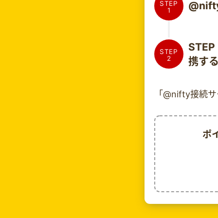
STEP
@ni
1
STE
STEP
2
携す
「@nifty接
ポ