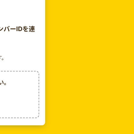
メンバーIDを連
す。
い。