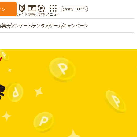
イン
@nifty TOPへ
ガイド
通帳
交換
メニュー
行
楽天
アンケート
テンタメ
ゲーム
キャンペーン
マイショップ
友達紹介
ご意見箱