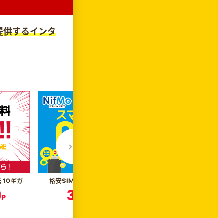
が提供するインタ
光 10ギガ
格安SIM NifMo（ニフモ）
0
3,300
P
P