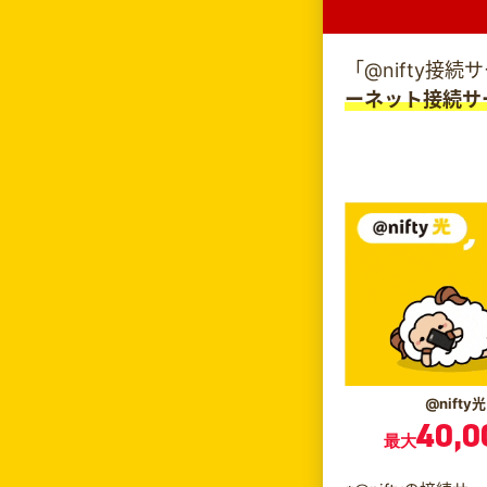
「@nifty接
ーネット接続サ
@nifty光
40,0
最大