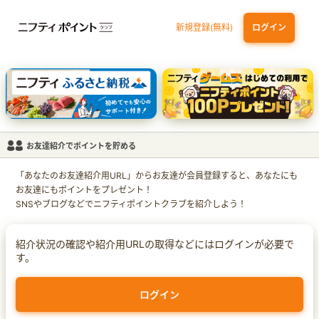
新規登録(無料)
ログイン
三井住友カード ゴールド（NL）（家族カード発行）
dカード GOLD
【実質初月無料】DMM | Disney+(ディズニープラス) セットプラン
SBI証券 確定拠出年金（iDeCo）
お友達紹介でポイントを貯める
「あなたのお友達紹介用URL」からお友達が会員登録すると、あなたにも
お友達にもポイントをプレゼント！
SNSやブログなどでニフティポイントクラブを紹介しよう！
紹介状況の確認や紹介用URLの取得などにはログインが必要で
す。
ログイン