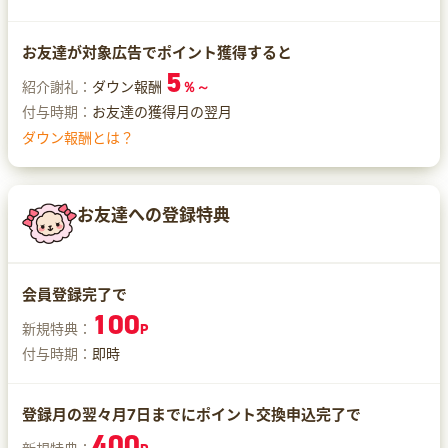
お友達が対象広告でポイント獲得すると
5
紹介謝礼：
ダウン報酬
％～
付与時期：
お友達の獲得月の翌月
ダウン報酬とは？
お友達への登録特典
会員登録完了で
100
新規特典：
P
付与時期：
即時
登録月の翌々月7日までにポイント交換申込完了で
400