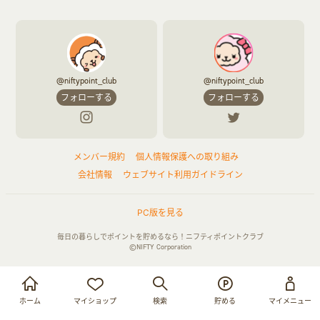
@niftypoint_club
@niftypoint_club
フォローする
フォローする
メンバー規約
個人情報保護への取り組み
会社情報
ウェブサイト利用ガイドライン
PC版を見る
毎日の暮らしでポイントを貯めるなら！ニフティポイントクラブ
©NIFTY Corporation
お買い物・サービス利用で貯める
ログイン
ホーム
マイショップ
検索
貯める
マイメニュー